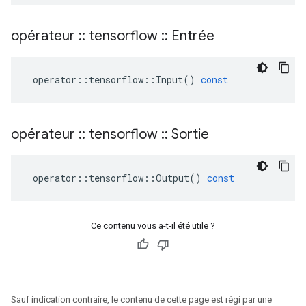
opérateur
::
tensorflow
::
Entrée
operator
::
tensorflow
::
Input
()
const
opérateur
::
tensorflow
::
Sortie
operator
::
tensorflow
::
Output
()
const
Ce contenu vous a-t-il été utile ?
Sauf indication contraire, le contenu de cette page est régi par une