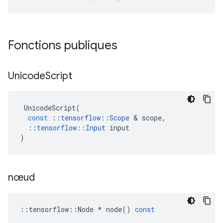
Fonctions publiques
Unicode
Script
UnicodeScript
(
const
::
tensorflow
::
Scope
&
scope
,
::
tensorflow
::
Input
input
)
nœud
::
tensorflow
::
Node
*
node
()
const