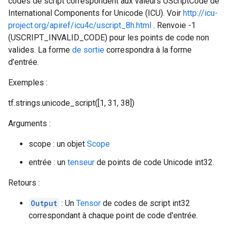
codes de script correspondent aux valeurs UScriptCode de
International Components for Unicode (ICU). Voir
http://icu-
project.org/apiref/icu4c/uscript_8h.html
. Renvoie -1
(USCRIPT_INVALID_CODE) pour les points de code non
valides. La forme
de sortie
correspondra à la forme
d’entrée.
Exemples :
tf.strings.unicode_script([1, 31, 38])
Arguments :
scope : un objet
Scope
entrée : un
tenseur
de points de code Unicode int32.
Retours :
Output
: Un
Tensor
de codes de script int32
correspondant à chaque point de code d'entrée.