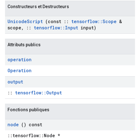
Constructeurs et Destructeurs
Unicode
Script
(const
::
tensorflow
::
Scope
&
scope
,
::
tensorflow
::
Input
input)
Attributs publics
operation
Operation
output
::
tensorflow::Output
Fonctions publiques
node
() const
::tensorflow::Node *