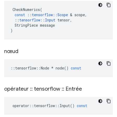
CheckNumerics
(
const
::
tensorflow
::
Scope
&
scope
,
::
tensorflow
::
Input
tensor
,
StringPiece
message
)
nœud
::
tensorflow
::
Node
*
node
()
const
opérateur
::
tensorflow
::
Entrée
operator
::
tensorflow
::
Input
()
const