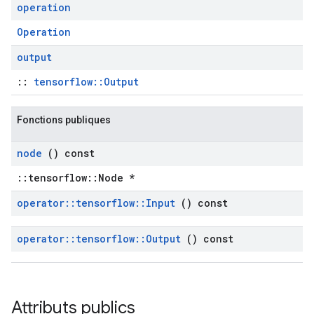
operation
Operation
output
::
tensorflow::Output
Fonctions publiques
node
() const
::tensorflow::Node *
operator
::
tensorflow
::
Input
() const
operator
::
tensorflow
::
Output
() const
Attributs publics