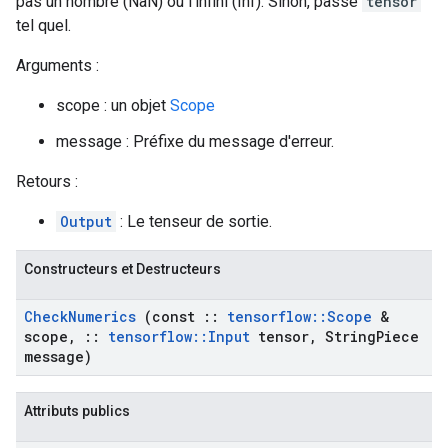
pas un nombre (NaN) ou l'infini (Inf). Sinon, passe
tensor
tel quel.
Arguments :
scope : un objet
Scope
message : Préfixe du message d'erreur.
Retours :
Output
: Le tenseur de sortie.
Constructeurs et Destructeurs
Check
Numerics
(const
::
tensorflow
::
Scope
&
scope
,
::
tensorflow
::
Input
tensor
,
String
Piece
message)
Attributs publics