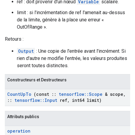
ref : doit provenir d'un nœud
Variable
scalaire.
limit : si l'incrémentation de ref l'amenait au-dessus
de la limite, génère à la place une erreur «
OutOfRange ».
Retours :
Output
: Une copie de l'entrée avant l'incrément. Si
rien d'autre ne modifie l'entrée, les valeurs produites
seront toutes distinctes.
Constructeurs et Destructeurs
Count
Up
To
(const
::
tensorflow
::
Scope
& scope
,
::
tensorflow
::
Input
ref
,
int64 limit)
Attributs publics
operation