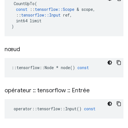
CountUpTo
(
const
::
tensorflow
::
Scope
&
scope
,
::
tensorflow
::
Input
ref
,
int64
limit
)
nœud
::
tensorflow
::
Node
*
node
()
const
opérateur
::
tensorflow
::
Entrée
operator
::
tensorflow
::
Input
()
const