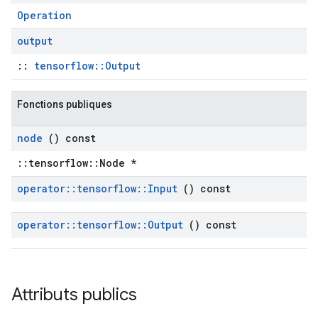
Operation
output
::
tensorflow::Output
Fonctions publiques
node
() const
::tensorflow::Node *
operator
::
tensorflow
::
Input
() const
operator
::
tensorflow
::
Output
() const
Attributs publics