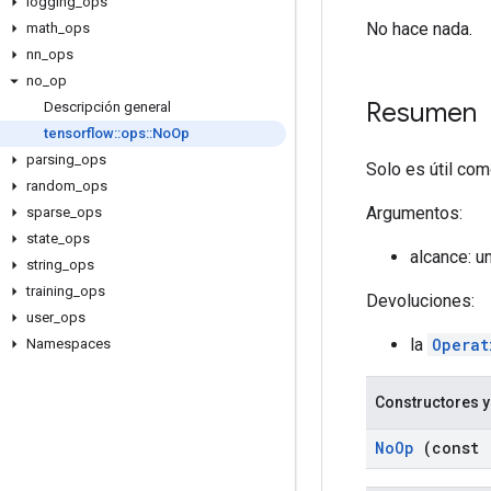
logging
_
ops
No hace nada.
math
_
ops
nn
_
ops
no
_
op
Resumen
Descripción general
tensorflow
::
ops
::
No
Op
parsing
_
ops
Solo es útil com
random
_
ops
Argumentos:
sparse
_
ops
state
_
ops
alcance: u
string
_
ops
training
_
ops
Devoluciones:
user
_
ops
la
Operat
Namespaces
Constructores y
No
Op
(const