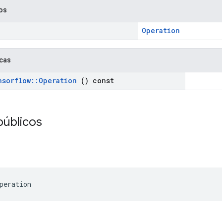
cos
Operation
icas
nsorflow
::
Operation
() const
públicos
peration