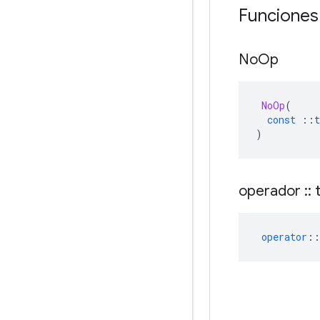
Funciones
No
Op
NoOp
(
const
::
t
)
operador
::
t
operator
::