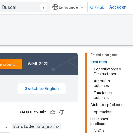
/
GitHub
Acceder
En esta página
Resumen
WiML 2023.
imposio
Constructores y
Destructores
Atributos
públicos
Funciones
publicas
Atributos públicos
operación
¿Te resultó útil?
Funciones
publicas
#include <no_op.h>
NoOp