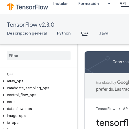
Instalar
Formación
API
TensorFlow v2.3.0
Descripción general
Python
C++
Java
Conozca 
C++
array
_
ops
candidate
_
sampling
_
ops
preferido. Las tr
control
_
flow
_
ops
core
data
_
flow
_
ops
TensorFlow
API
image
_
ops
tensor
io
_
ops