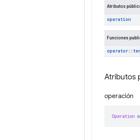
Atributos públi
operation
Funciones publ
operator
::
te
Atributos 
operación
Operation
 o