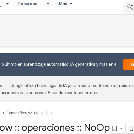
Recursos
Más
lo último en aprendizaje automático, IA generativa y más en el
S
Google utiliza tecnología de IA para traducir contenido a tu idioma
aducciones realizadas con IA pueden contener errores.
TensorFlow v2.3.0
C++
flow
::
operaciones
::
No
Op