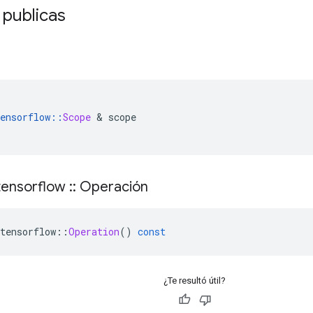
 publicas
ensorflow
::
Scope
&
 scope
ensorflow
::
Operación
tensorflow
::
Operation
()
const
¿Te resultó útil?