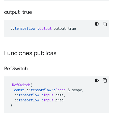
output
_
true
::
tensorflow
::
Output
 output_true
Funciones publicas
Ref
Switch
RefSwitch
(
const
::
tensorflow
::
Scope
&
 scope
,
::
tensorflow
::
Input
 data
,
::
tensorflow
::
Input
 pred
)