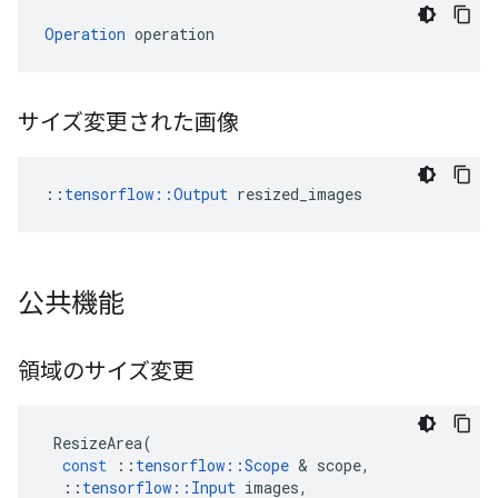
Operation
 operation
サイズ変更された画像
::
tensorflow::Output
 resized_images
公共機能
領域のサイズ変更
ResizeArea
(
const
::
tensorflow
::
Scope
&
scope
,
::
tensorflow
::
Input
images
,