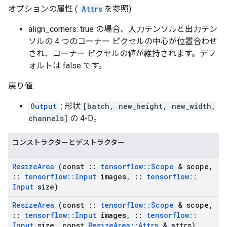
オプションの属性 (
Attrs
を参照):
align_corners: true の場合、入力テンソルと出力テン
ソルの 4 つのコーナー ピクセルの中心が位置合わせ
され、コーナー ピクセルの値が維持されます。デフ
ォルトは false です。
戻り値:
Output
: 形状
[batch, new_height, new_width,
channels]
の 4-D。
コンストラクターとデストラクター
Resize
Area
(const
::
tensorflow
::
Scope
& scope
,
::
tensorflow
::
Input
images
,
::
tensorflow
::
Input
size)
Resize
Area
(const
::
tensorflow
::
Scope
& scope
,
::
tensorflow
::
Input
images
,
::
tensorflow
::
Input
size
,
const
Resize
Area
::
Attrs
& attrs)