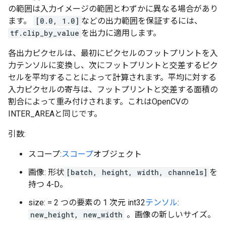
の範囲は入力イメージの範囲とわずかに異なる場合があり
ます。
[0.0, 1.0]
などの出力範囲を保証するには、
tf.clip_by_value
を出力に適用します。
各出力ピクセルは、最初にピクセルのフットプリントを入
力テンソルに変換し、次にフットプリントと交差するピク
セルを平均することによって計算されます。平均に対する
入力ピクセルの寄与は、フットプリントと交差する面積の
割合によって重み付けされます。これはOpenCVの
INTER_AREAと同じです。
引数:
スコープ:
スコープ
オブジェクト
画像: 形状
[batch, height, width, channels]
を
持つ 4-D。
size: = 2 つの要素の 1 次元 int32
テンソル
:
new_height, new_width
。画像の新しいサイズ。