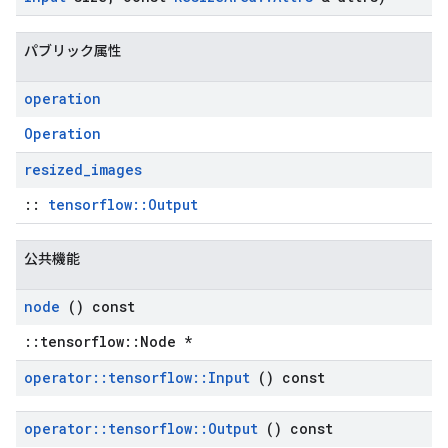
パブリック属性
operation
Operation
resized
_
images
::
tensorflow::Output
公共機能
node
() const
::tensorflow::Node *
operator
::
tensorflow
::
Input
() const
operator
::
tensorflow
::
Output
() const