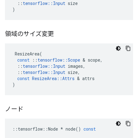
::
tensorflow
::
Input
size
)
領域のサイズ変更
ResizeArea
(
const
::
tensorflow
::
Scope
&
scope
,
::
tensorflow
::
Input
images
,
::
tensorflow
::
Input
size
,
const
ResizeArea
::
Attrs
&
attrs
)
ノード
::
tensorflow
::
Node
*
node
()
const