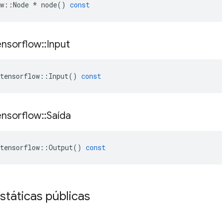
w
::
Node
*
node
()
const
ensorflow
::
Input
tensorflow
::
Input
()
const
ensorflow
::
Saída
tensorflow
::
Output
()
const
státicas públicas