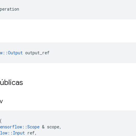
peration
ow::Output
 output_ref
úblicas
iv
(
ensorflow
::
Scope
&
scope
,
low
::
Input
ref
,