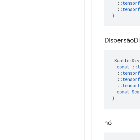
::
tensorf
::
tensorf
)
Dispersão
D
ScatterDiv
const
::
t
::
tensorf
::
tensorf
::
tensorf
const
Sca
)
nó