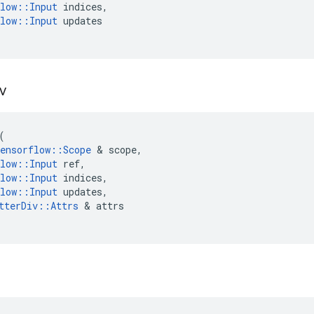
low
::
Input
indices
,
low
::
Input
updates
iv
(
ensorflow
::
Scope
&
scope
,
low
::
Input
ref
,
low
::
Input
indices
,
low
::
Input
updates
,
tterDiv
::
Attrs
&
attrs