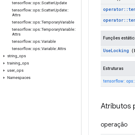
tensorflow
::
ops
::
Scatter
Update
operator
::
te
tensorflow
::
ops
::
Scatter
Update
::
Attrs
operator
::
te
tensorflow
::
ops
::
Temporary
Variable
tensorflow
::
ops
::
Temporary
Variable
::
Attrs
Funções estátic
tensorflow
::
ops
::
Variable
tensorflow
::
ops
::
Variable
::
Attrs
Use
Locking
(b
string
_
ops
training
_
ops
Estruturas
user
_
ops
Namespaces
tensorflow:: ops::
Atributos 
operação