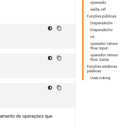
operação
saída_ref
Funções públicas
DispersãoDiv
DispersãoDiv
nó
operador::tensor
flow::Input
operador::tensor
flow::Saída
Funções estáticas
públicas
UseLocking
adeamento de operações que