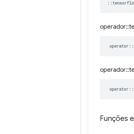
::
tensorflo
operador
::
t
operator
::
operador
::
t
operator
::
Funções e