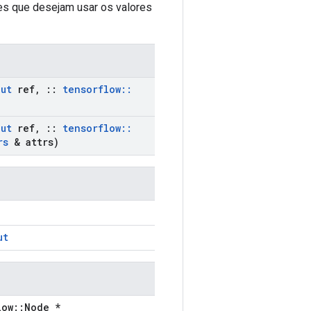
es que desejam usar os valores
put
ref
,
::
tensorflow
::
put
ref
,
::
tensorflow
::
rs
& attrs)
ut
low::Node *