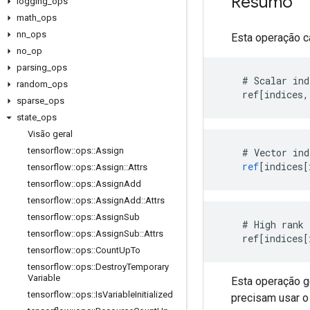
Resumo
logging
_
ops
math
_
ops
nn
_
ops
Esta operação c
no
_
op
parsing
_
ops
    # Scalar ind
random
_
ops
    ref[indices,
sparse
_
ops
state
_
ops
Visão geral
tensorflow
::
ops
::
Assign
    # 
Vector
ind
ref
[
indices[
tensorflow
::
ops
::
Assign
::
Attrs
tensorflow
::
ops
::
Assign
Add
tensorflow
::
ops
::
Assign
Add
::
Attrs
tensorflow
::
ops
::
Assign
Sub
    # High rank 
tensorflow
::
ops
::
Assign
Sub
::
Attrs
    ref[indices[
tensorflow
::
ops
::
Count
Up
To
tensorflow
::
ops
::
Destroy
Temporary
Variable
Esta operação 
tensorflow
::
ops
::
Is
Variable
Initialized
precisam usar o 