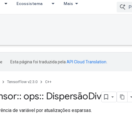
Ecossistema
Mais
Esta página foi traduzida pela
API Cloud Translation
.
TensorFlow v2.3.0
C++
nsor
::
ops
::
Dispersão
Div
ência de variável por atualizações esparsas.