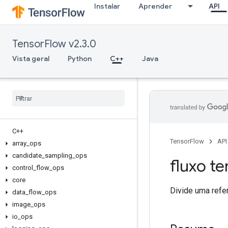
Instalar
Aprender
API
TensorFlow v2.3.0
Vista geral
Python
C++
Java
C++
TensorFlow
API
array
_
ops
candidate
_
sampling
_
ops
fluxo te
control
_
flow
_
ops
core
Divide uma refer
data
_
flow
_
ops
image
_
ops
io
_
ops