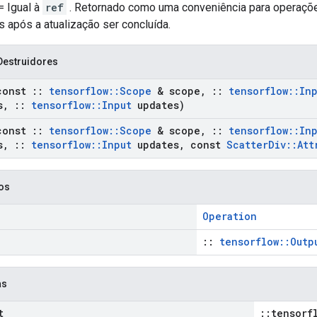
= Igual à
ref
. Retornado como uma conveniência para operaçõ
s após a atualização ser concluída.
Destruidores
const
::
tensorflow
::
Scope
& scope
,
::
tensorflow
::
In
s
,
::
tensorflow
::
Input
updates)
const
::
tensorflow
::
Scope
& scope
,
::
tensorflow
::
In
s
,
::
tensorflow
::
Input
updates
,
const
Scatter
Div
::
Att
cos
Operation
::
tensorflow::Outp
as
t
::tensorf