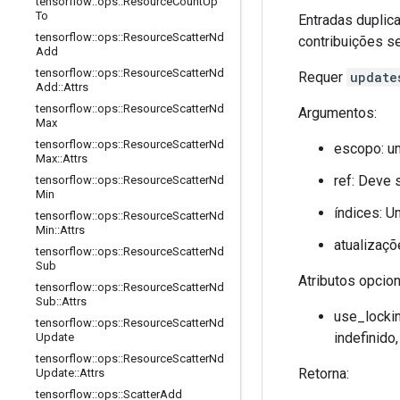
tensorflow
::
ops
::
Resource
Count
Up
To
Entradas duplic
tensorflow
::
ops
::
Resource
Scatter
Nd
contribuições se
Add
tensorflow
::
ops
::
Resource
Scatter
Nd
Requer
update
Add
::
Attrs
tensorflow
::
ops
::
Resource
Scatter
Nd
Argumentos:
Max
tensorflow
::
ops
::
Resource
Scatter
Nd
escopo: u
Max
::
Attrs
ref: Deve
tensorflow
::
ops
::
Resource
Scatter
Nd
Min
índices: U
tensorflow
::
ops
::
Resource
Scatter
Nd
Min
::
Attrs
atualizaçõ
tensorflow
::
ops
::
Resource
Scatter
Nd
Sub
Atributos opcion
tensorflow
::
ops
::
Resource
Scatter
Nd
Sub
::
Attrs
use_lockin
tensorflow
::
ops
::
Resource
Scatter
Nd
indefinido
Update
tensorflow
::
ops
::
Resource
Scatter
Nd
Retorna:
Update
::
Attrs
tensorflow
::
ops
::
Scatter
Add