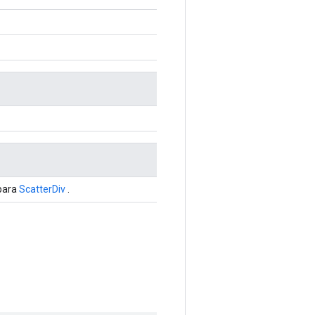
 para
ScatterDiv
.