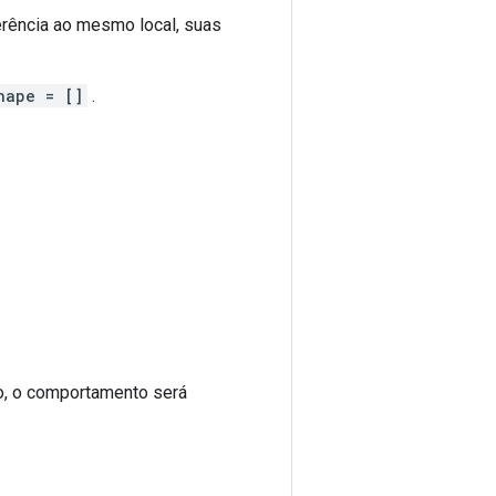
rência ao mesmo local, suas
hape = []
.
io, o comportamento será