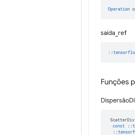
Operation
 o
saída
_
ref
::
tensorfl
Funções p
Dispersão
D
ScatterDiv
const
::
t
::
tensorf