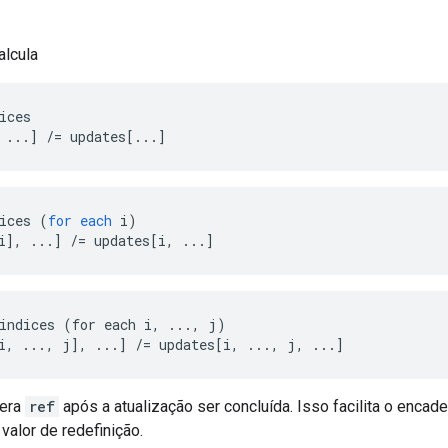
alcula
ices

 ...] /= updates[...]
ices
(
for
each
i
)
i
]
,
...
]
/=
updates
[
i, ...
]
indices (for each i, ..., j)

i, ..., j], ...] /= updates[i, ..., j, ...]
gera
ref
após a atualização ser concluída. Isso facilita o enc
valor de redefinição.