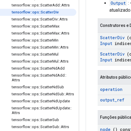
Output
: 
tensorflow
::
ops
::
Scatter
Add
::
Attrs
atualizado
tensorflow
::
ops
::
Scatter
Div
tensorflow
::
ops
::
Scatter
Div
::
Attrs
Construtores e 
tensorflow
::
ops
::
Scatter
Max
tensorflow
::
ops
::
Scatter
Max
::
Attrs
Scatter
Div
(
tensorflow
::
ops
::
Scatter
Min
Input
indice
tensorflow
::
ops
::
Scatter
Min
::
Attrs
Scatter
Div
(
tensorflow
::
ops
::
Scatter
Mul
Input
indice
tensorflow
::
ops
::
Scatter
Mul
::
Attrs
tensorflow
::
ops
::
Scatter
Nd
Add
tensorflow
::
ops
::
Scatter
Nd
Add
::
Atributos públi
Attrs
tensorflow
::
ops
::
Scatter
Nd
Sub
operation
tensorflow
::
ops
::
Scatter
Nd
Sub
::
Attrs
output
_
ref
tensorflow
::
ops
::
Scatter
Nd
Update
tensorflow
::
ops
::
Scatter
Nd
Update
::
Attrs
Funções públic
tensorflow
::
ops
::
Scatter
Sub
tensorflow
::
ops
::
Scatter
Sub
::
Attrs
node
() cons