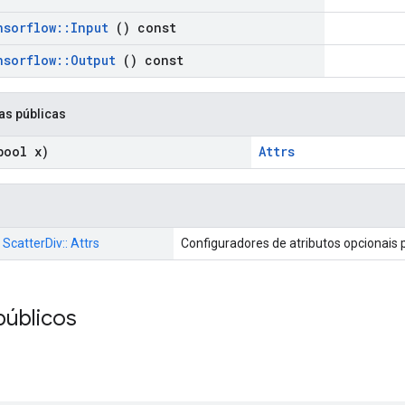
nsorflow
::
Input
() const
nsorflow
::
Output
() const
as públicas
ool x)
Attrs
 ScatterDiv:: Attrs
Configuradores de atributos opcionais
públicos