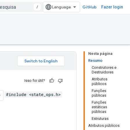
/
GitHub
Fazer login
Nesta página
Resumo
Construtores e
Destruidores
Atributos
Isso foi útil?
públicos
Funções
#include <state_ops.h>
públicas
Funções
estáticas
públicas
Estruturas
Atributos públicos