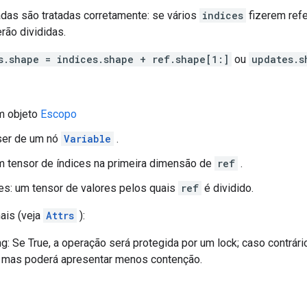
adas são tratadas corretamente: se vários
indices
fizerem refe
rão divididas.
s.shape = indices.shape + ref.shape[1:]
ou
updates.s
m objeto
Escopo
 ser de um nó
Variable
.
m tensor de índices na primeira dimensão de
ref
.
es: um tensor de valores pelos quais
ref
é dividido.
ais (veja
Attrs
):
g: Se True, a operação será protegida por um lock; caso contrár
, mas poderá apresentar menos contenção.