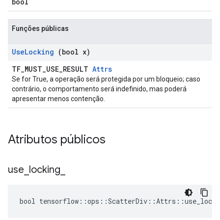
bool
Funções públicas
Use
Locking
(bool x)
TF_MUST_USE_RESULT
Attrs
Se for True, a operação será protegida por um bloqueio; caso
contrário, o comportamento será indefinido, mas poderá
apresentar menos contenção.
Atributos públicos
use
_
locking
_
bool tensorflow::ops::ScatterDiv::Attrs::use_locki