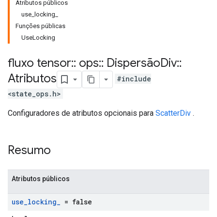
Atributos públicos
use_locking_
Funções públicas
UseLocking
fluxo tensor
::
ops
::
Dispersão
Div
::
Atributos
#include
<state_ops.h>
Configuradores de atributos opcionais para
ScatterDiv
.
Resumo
Atributos públicos
use
_
locking
_
= false