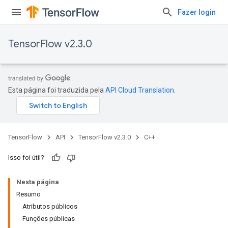
Fazer login
TensorFlow v2.3.0
Esta página foi traduzida pela
API Cloud Translation
.
TensorFlow
API
TensorFlow v2.3.0
C++
Isso foi útil?
Nesta página
Resumo
Atributos públicos
Funções públicas