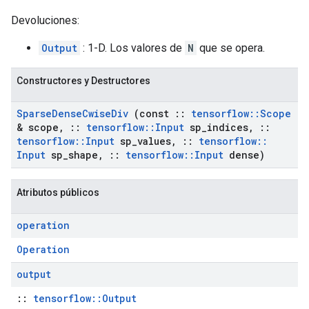
Devoluciones:
Output
: 1-D. Los valores de
N
que se opera.
Constructores y Destructores
Sparse
Dense
Cwise
Div
(const
::
tensorflow
::
Scope
& scope
,
::
tensorflow
::
Input
sp
_
indices
,
::
tensorflow
::
Input
sp
_
values
,
::
tensorflow
::
Input
sp
_
shape
,
::
tensorflow
::
Input
dense)
Atributos públicos
operation
Operation
output
::
tensorflow::Output