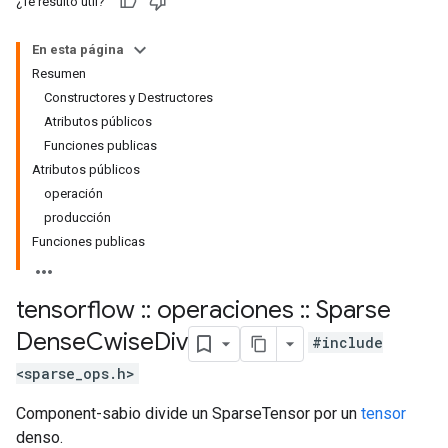
¿Te resultó útil?
En esta página
Resumen
Constructores y Destructores
Atributos públicos
Funciones publicas
Atributos públicos
operación
producción
Funciones publicas
tensorflow
::
operaciones
::
Sparse
Dense
Cwise
Div
#include
<sparse_ops.h>
Component-sabio divide un SparseTensor por un
tensor
denso.