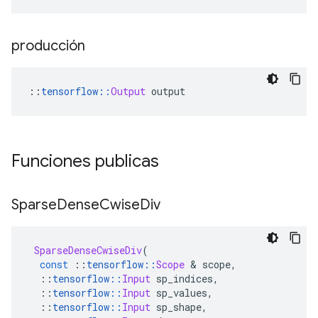
producción
::
tensorflow
::
Output
 output
Funciones publicas
Sparse
Dense
Cwise
Div
SparseDenseCwiseDiv
(
const
::
tensorflow
::
Scope
&
 scope
,
::
tensorflow
::
Input
 sp_indices
,
::
tensorflow
::
Input
 sp_values
,
::
tensorflow
::
Input
 sp_shape
,