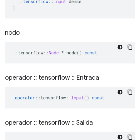
::
tensorflow
::
Input
 dense
)
nodo
::
tensorflow
::
Node
*
 node
()
const
operador
::
tensorflow
::
Entrada
operator
::
tensorflow
::
Input
()
const
operador
::
tensorflow
::
Salida