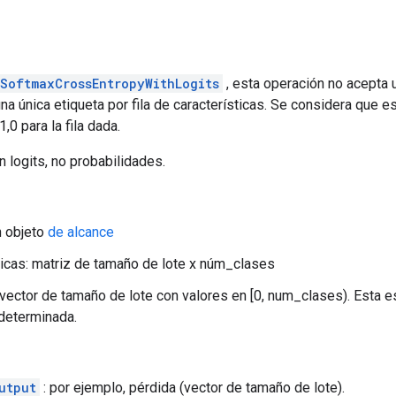
SoftmaxCrossEntropyWithLogits
, esta operación no acepta 
una única etiqueta por fila de características. Se considera que e
,0 para la fila dada.
 logits, no probabilidades.
n objeto
de alcance
ticas: matriz de tamaño de lote x núm_clases
 vector de tamaño de lote con valores en [0, num_clases). Esta es
determinada.
utput
: por ejemplo, pérdida (vector de tamaño de lote).