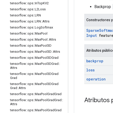
tensorflow
::
ops
::
In
Top
KV2
Backprop
tensorflow
::
ops
::
L2Loss
tensorflow
::
ops
::
LRN
Constructores y
tensorflow
::
ops
::
LRN
::
Attrs
tensorflow
::
ops
::
Log
Softmax
Sparse
Softma
tensorflow
::
ops
::
Max
Pool
Input
featur
tensorflow
::
ops
::
Max
Pool
::
Attrs
tensorflow
::
ops
::
Max
Pool3D
Atributos públi
tensorflow
::
ops
::
Max
Pool3D
::
Attrs
tensorflow
::
ops
::
Max
Pool3DGrad
backprop
tensorflow
::
ops
::
Max
Pool3DGrad
::
Attrs
loss
tensorflow
::
ops
::
Max
Pool3DGrad
Grad
operation
tensorflow
::
ops
::
Max
Pool3DGrad
Grad
::
Attrs
tensorflow
::
ops
::
Max
Pool
Grad
Grad
Atributos 
tensorflow
::
ops
::
Max
Pool
Grad
Grad
::
Attrs
tensorflow
::
ops
::
Max
Pool
Grad
Grad