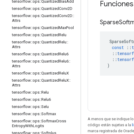
tensorflow
::
ops
::
Quantized
Bias
Add
Funciones
tensorflow
::
ops
::
Quantized
Conv2D
tensorflow
::
ops
::
Quantized
Conv2D
::
Attrs
Sparse
Soft
tensorflow
::
ops
::
Quantized
Max
Pool
tensorflow
::
ops
::
Quantized
Relu
SparseSoft
tensorflow
::
ops
::
Quantized
Relu
::
const
::
t
Attrs
::
tensorf
tensorflow
::
ops
::
Quantized
Relu6
::
tensorf
tensorflow
::
ops
::
Quantized
Relu6
::
)
Attrs
tensorflow
::
ops
::
Quantized
Relu
X
tensorflow
::
ops
::
Quantized
Relu
X
::
Attrs
tensorflow
::
ops
::
Relu
tensorflow
::
ops
::
Relu6
tensorflow
::
ops
::
Selu
tensorflow
::
ops
::
Softmax
A menos que se indique lo 
tensorflow
::
ops
::
Softmax
Cross
código están sujetas a la
l
Entropy
With
Logits
marca registrada de Oracle
tensorflow
::
ops
::
Softplus