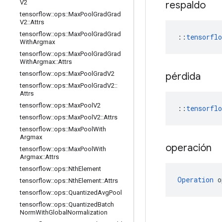
V2
respaldo
tensorflow
::
ops
::
Max
Pool
Grad
Grad
V2
::
Attrs
tensorflow
::
ops
::
Max
Pool
Grad
Grad
::
tensorfl
With
Argmax
tensorflow
::
ops
::
Max
Pool
Grad
Grad
With
Argmax
::
Attrs
tensorflow
::
ops
::
Max
Pool
Grad
V2
pérdida
tensorflow
::
ops
::
Max
Pool
Grad
V2
::
Attrs
tensorflow
::
ops
::
Max
Pool
V2
::
tensorfl
tensorflow
::
ops
::
Max
Pool
V2
::
Attrs
tensorflow
::
ops
::
Max
Pool
With
Argmax
operación
tensorflow
::
ops
::
Max
Pool
With
Argmax
::
Attrs
tensorflow
::
ops
::
Nth
Element
Operation
 o
tensorflow
::
ops
::
Nth
Element
::
Attrs
tensorflow
::
ops
::
Quantized
Avg
Pool
tensorflow
::
ops
::
Quantized
Batch
Norm
With
Global
Normalization