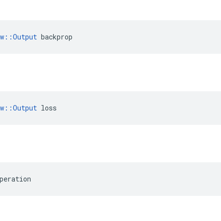
ow::Output
 backprop
ow::Output
 loss
peration