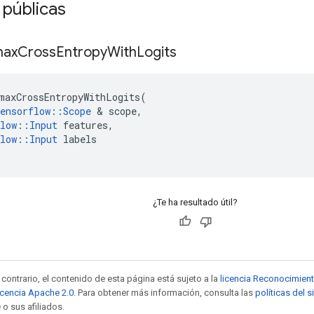
 públicas
max
Cross
Entropy
With
Logits
maxCrossEntropyWithLogits
(
ensorflow
::
Scope
&
scope
,
low
::
Input
features
,
low
::
Input
labels
¿Te ha resultado útil?
contrario, el contenido de esta página está sujeto a la
licencia Reconocimien
icencia Apache 2.0
. Para obtener más información, consulta las
políticas del 
 o sus afiliados.