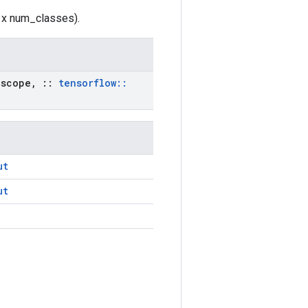
 x num_classes).
scope
,
::
tensorflow
::
ut
ut