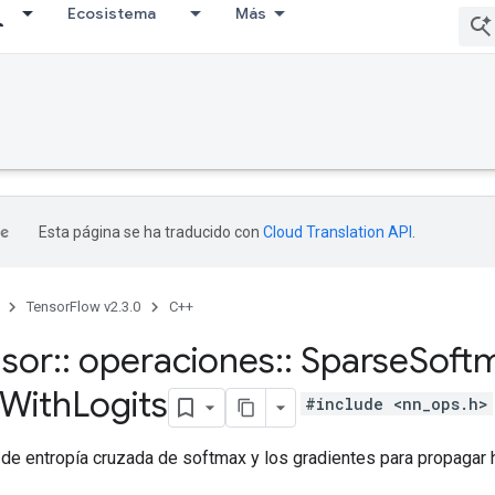
Ecosistema
Más
Esta página se ha traducido con
Cloud Translation API
.
TensorFlow v2.3.0
C++
nsor
::
operaciones
::
Sparse
Soft
With
Logits
#include <nn_ops.h>
 de entropía cruzada de softmax y los gradientes para propagar h