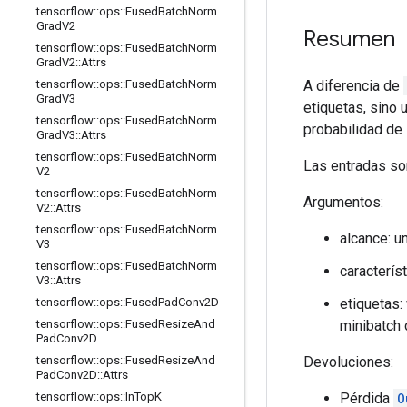
tensorflow
::
ops
::
Fused
Batch
Norm
Grad
V2
Resumen
tensorflow
::
ops
::
Fused
Batch
Norm
Grad
V2
::
Attrs
A diferencia de
tensorflow
::
ops
::
Fused
Batch
Norm
Grad
V3
etiquetas, sino 
tensorflow
::
ops
::
Fused
Batch
Norm
probabilidad de 1
Grad
V3
::
Attrs
tensorflow
::
ops
::
Fused
Batch
Norm
Las entradas son
V2
tensorflow
::
ops
::
Fused
Batch
Norm
Argumentos:
V2
::
Attrs
tensorflow
::
ops
::
Fused
Batch
Norm
alcance: u
V3
tensorflow
::
ops
::
Fused
Batch
Norm
caracterís
V3
::
Attrs
etiquetas:
tensorflow
::
ops
::
Fused
Pad
Conv2D
minibatch 
tensorflow
::
ops
::
Fused
Resize
And
Pad
Conv2D
Devoluciones:
tensorflow
::
ops
::
Fused
Resize
And
Pad
Conv2D
::
Attrs
Pérdida
O
tensorflow
::
ops
::
In
Top
K