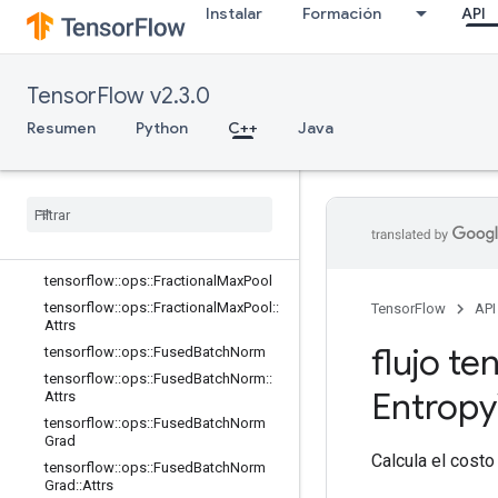
Instalar
Formación
API
tensorflow::ops::DepthwiseConv2dN
ativeBackpropInput::Attrs
tensorflow::ops::Dilation2D
TensorFlow v2.3.0
tensorflow::ops::Dilation2DBackpro
pFilter
Resumen
Python
C++
Java
tensorflow
::
ops
::
Dilation2DBackprop
Input
tensorflow
::
ops
::
Elu
tensorflow
::
ops
::
Fractional
Avg
Pool
tensorflow
::
ops
::
Fractional
Avg
Pool
::
Attrs
tensorflow
::
ops
::
Fractional
Max
Pool
tensorflow
::
ops
::
Fractional
Max
Pool
::
TensorFlow
API
Attrs
flujo te
tensorflow
::
ops
::
Fused
Batch
Norm
tensorflow
::
ops
::
Fused
Batch
Norm
::
Entropy
Attrs
tensorflow
::
ops
::
Fused
Batch
Norm
Grad
Calcula el costo
tensorflow
::
ops
::
Fused
Batch
Norm
Grad
::
Attrs