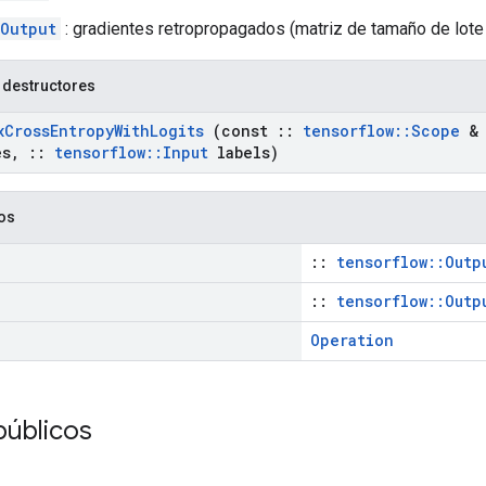
Output
: gradientes retropropagados (matriz de tamaño de lote
 destructores
x
Cross
Entropy
With
Logits
(const
::
tensorflow
::
Scope
& 
es
,
::
tensorflow
::
Input
labels)
cos
::
tensorflow::Outp
::
tensorflow::Outp
Operation
públicos