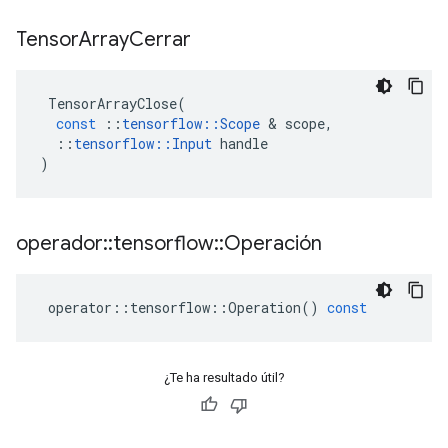
Tensor
Array
Cerrar
TensorArrayClose
(
const
::
tensorflow
::
Scope
&
scope
,
::
tensorflow
::
Input
handle
)
operador
::
tensorflow
::
Operación
operator
::
tensorflow
::
Operation
()
const
¿Te ha resultado útil?