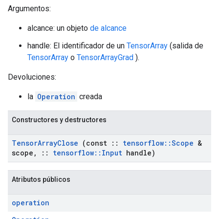
Argumentos:
alcance: un objeto
de alcance
handle: El identificador de un
TensorArray
(salida de
TensorArray
o
TensorArrayGrad
).
Devoluciones:
la
Operation
creada
Constructores y destructores
Tensor
Array
Close
(const
::
tensorflow
::
Scope
&
scope
,
::
tensorflow
::
Input
handle)
Atributos públicos
operation