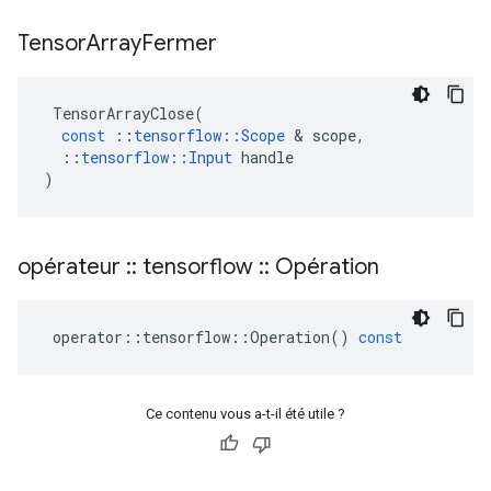
Tensor
Array
Fermer
TensorArrayClose
(
const
::
tensorflow
::
Scope
&
scope
,
::
tensorflow
::
Input
handle
)
opérateur
::
tensorflow
::
Opération
operator
::
tensorflow
::
Operation
()
const
Ce contenu vous a-t-il été utile ?