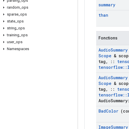
parsing
_
ops
summary
random
_
ops
sparse
_
ops
than
state
_
ops
string
_
ops
training
_
ops
Fonctions
user
_
ops
Namespaces
Audio
Summary
Scope
& scop
tag
,
::
tens
tensorflow
::
Audio
Summary
Scope
& scop
tag
,
::
tens
tensorflow
::
Audio
Summary
Bad
Color
(con
Image
Summary