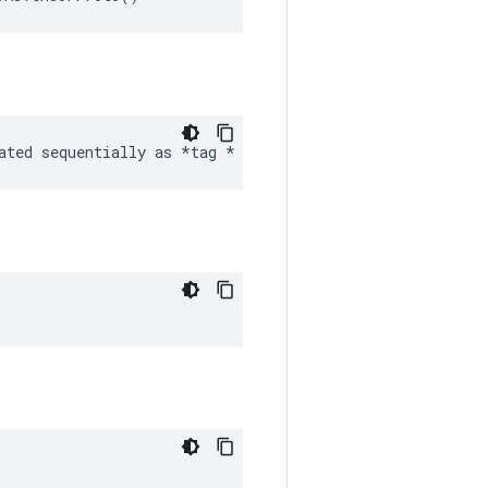
ated sequentially as 
*tag *
 image