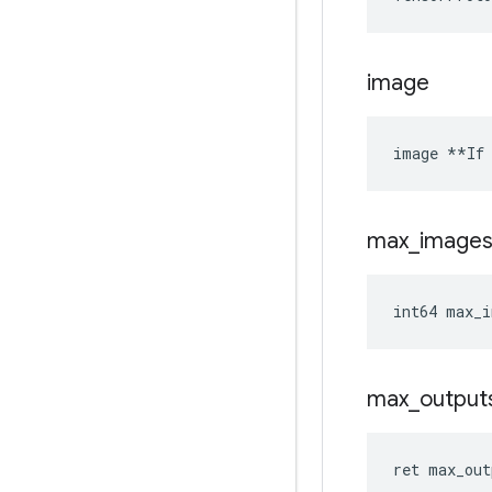
image
image **If 
max
_
image
int64 max_i
max
_
output
ret max_out