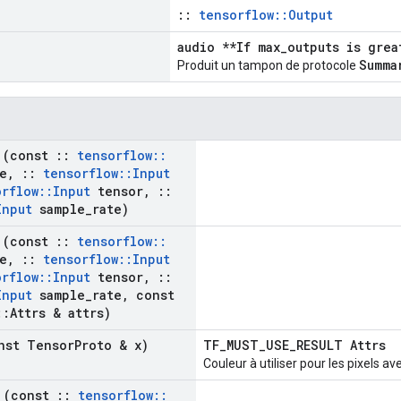
::
tensorflow::Output
audio **If max_outputs is grea
Summa
Produit un tampon de protocole
(const
::
tensorflow
::
e
,
::
tensorflow
::
Input
orflow
::
Input
tensor
,
::
Input
sample
_
rate)
(const
::
tensorflow
::
e
,
::
tensorflow
::
Input
orflow
::
Input
tensor
,
::
Input
sample
_
rate
,
const
::
Attrs & attrs)
st Tensor
Proto & x)
TF_MUST_USE_RESULT Attrs
Couleur à utiliser pour les pixels av
(const
::
tensorflow
::