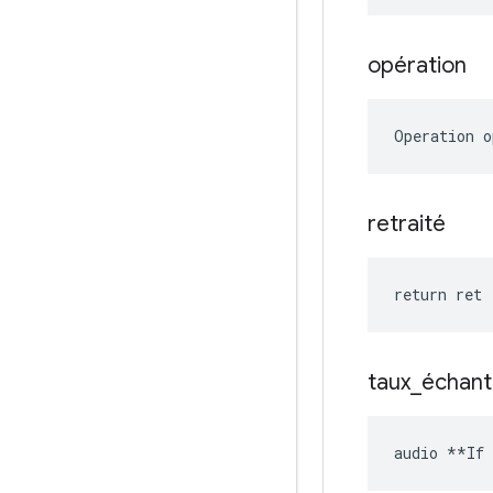
opération
Operation o
retraité
return ret
taux
_
échant
audio **If 