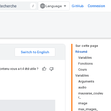
/
GitHub
Connexion
Sur cette page
Résumé
Variables
Fonctions
ntenu vous a-t-il été utile ?
Cours
Variables
Arguments
audio
mauvaise_couleu
r_
image
max_images_