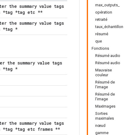
max_outputs_
ter the summary value tags
 *tag *tag etc **
opération
retraité
ter the summary value tags
taux_échantillon
 *tag *
résumé
que
Fonctions
Résumé audio
er the summary value tags
Résumé audio
 *tag *
Mauvaise
couleur
Résumé de
l'image
Résumé de
l'image
MaxImages
Sorties
maximales
ter the summary value tags
nœud
 *tag *tag etc frames **
gamme