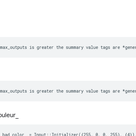
max_outputs is greater the summary value tags are *gene
max_outputs is greater the summary value tags are *gene
ouleur
_
 bad_color_ = Input::Initializer({255, 0, 0, 255}, {4})