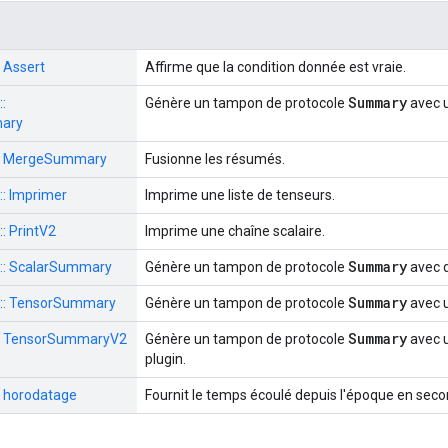
: Assert
Affirme que la condition donnée est vraie.
Summary
::
Génère un tampon de protocole
avec 
ary
s : MergeSummary
Fusionne les résumés.
 :: Imprimer
Imprime une liste de tenseurs.
:: PrintV2
Imprime une chaîne scalaire.
Summary
s :: ScalarSummary
Génère un tampon de protocole
avec d
Summary
s :: TensorSummary
Génère un tampon de protocole
avec u
Summary
s : TensorSummaryV2
Génère un tampon de protocole
avec u
plugin.
 : horodatage
Fournit le temps écoulé depuis l'époque en seco