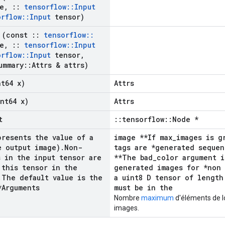
e
,
::
tensorflow
::
Input
orflow
::
Input
tensor)
(const
::
tensorflow
::
e
,
::
tensorflow
::
Input
orflow
::
Input
tensor
,
ummary
::
Attrs & attrs)
t64 x)
Attrs
nt64 x)
Attrs
t
::tensorflow::Node *
resents the value of a
image **If max_images is g
e output image)
.
Non-
tags are *generated sequen
s in the input tensor are
**The bad_color argument i
 this tensor in the
generated images for *non 
.
The default value is the
a uint8 D tensor of length
*Arguments
must be in the
Nombre
maximum
d'éléments de l
images.