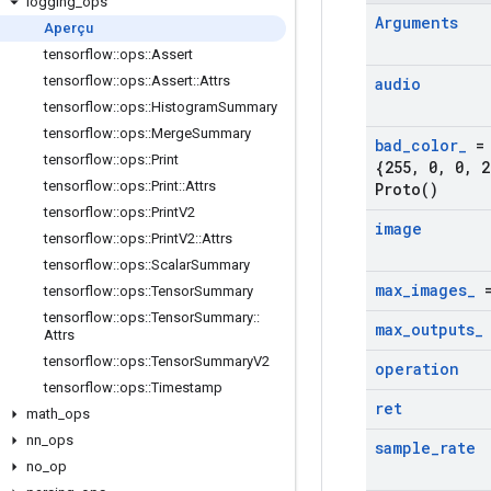
logging
_
ops
Arguments
Aperçu
tensorflow
::
ops
::
Assert
tensorflow
::
ops
::
Assert
::
Attrs
audio
tensorflow
::
ops
::
Histogram
Summary
tensorflow
::
ops
::
Merge
Summary
bad
_
color
_
= 
tensorflow
::
ops
::
Print
{255
,
0
,
0
,
2
tensorflow
::
ops
::
Print
::
Attrs
Proto(
)
tensorflow
::
ops
::
Print
V2
image
tensorflow
::
ops
::
Print
V2
::
Attrs
tensorflow
::
ops
::
Scalar
Summary
max
_
images
_
=
tensorflow
::
ops
::
Tensor
Summary
tensorflow
::
ops
::
Tensor
Summary
::
max
_
outputs
_
Attrs
tensorflow
::
ops
::
Tensor
Summary
V2
operation
tensorflow
::
ops
::
Timestamp
ret
math
_
ops
nn
_
ops
sample
_
rate
no
_
op