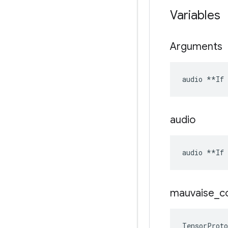
Variables
Arguments
audio **If 
audio
audio **If 
mauvaise
_
c
TensorProto