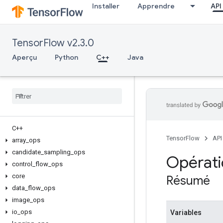
Installer
Apprendre
API
TensorFlow v2.3.0
Aperçu
Python
C++
Java
C++
TensorFlow
API
array
_
ops
candidate
_
sampling
_
ops
Opérati
control
_
flow
_
ops
core
Résumé
data
_
flow
_
ops
image
_
ops
io
_
ops
Variables