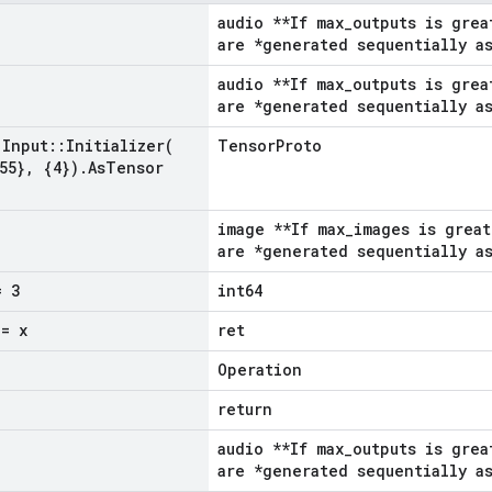
audio **If max_outputs is grea
are *generated sequentially as
audio **If max_outputs is grea
are *generated sequentially as
Input
::
Initializer(
TensorProto
55}
,
{4})
.
As
Tensor
image **If max_images is great
are *generated sequentially as
 3
int64
= x
ret
Operation
return
audio **If max_outputs is grea
are *generated sequentially as