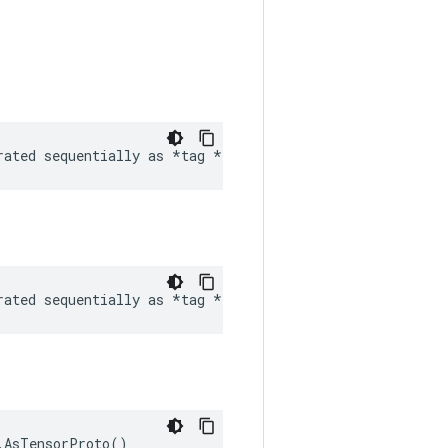
rated sequentially as *tag 
*tag etc *
* Arguments
rated sequentially as 
*tag *
 audio
.AsTensorProto()