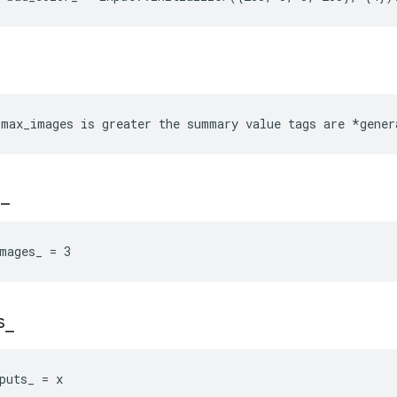
max_images is greater the summary value tags are *gener
s
_
mages_ = 3
s
_
puts_ = x