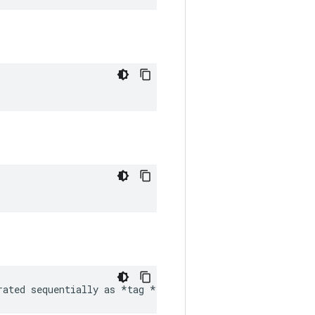
rated sequentially as *tag 
*tag etc frames *
* sample_ra