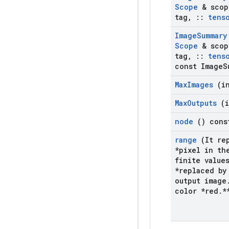
Scope
& scop
tag
,
::
tens
Image
Summary
Scope
& scop
tag
,
::
tens
const Image
S
Max
Images
(in
Max
Outputs
(i
node
() cons
range
(It rep
*pixel in th
finite value
*replaced by
output image
color *red
.
*