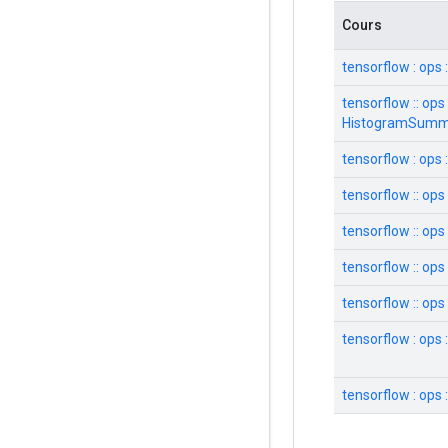
Cours
tensorflow : ops 
tensorflow :: ops 
HistogramSumm
tensorflow : op
tensorflow :: ops
tensorflow :: ops 
tensorflow :: op
tensorflow :: op
tensorflow : op
tensorflow : ops