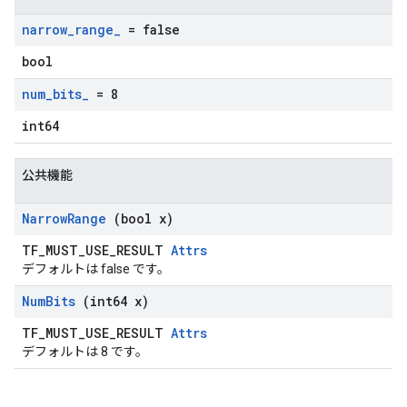
narrow
_
range
_
= false
bool
num
_
bits
_
= 8
int64
公共機能
Narrow
Range
(bool x)
TF_MUST_USE_RESULT
Attrs
デフォルトは false です。
Num
Bits
(int64 x)
TF_MUST_USE_RESULT
Attrs
デフォルトは 8 です。