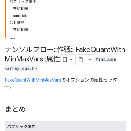
パブリック属性
狭い範囲_
num_bits_
公共機能
狭い範囲
テンソルフロー
::
作戦
::
Fake
Quant
With
Min
Max
Vars
::
属性
#include
<array_ops.h>
FakeQuantWithMinMaxVars
のオプションの属性セッタ
ー。
まとめ
パブリック属性