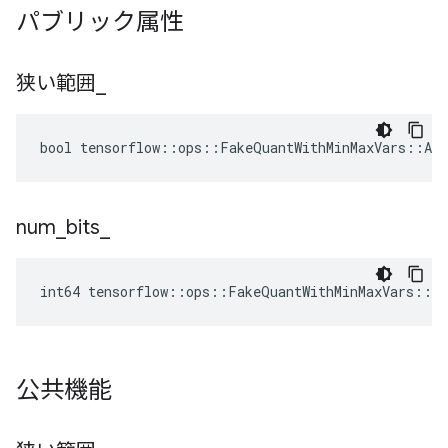
パブリック属性
狭い範囲
_
bool tensorflow::ops::FakeQuantWithMinMaxVars::Att
num
_
bits
_
int64 tensorflow::ops::FakeQuantWithMinMaxVars::A
公共機能