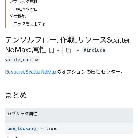
パブリック属性
use_locking_
公共機能
ロックを使用する
テンソルフロー
::
作戦
::
リソースScatter
Nd
Max
::
属性
#include
<state_ops.h>
ResourceScatterNdMax
のオプションの属性セッター。
まとめ
パブリック属性
use
_
locking
_
= true