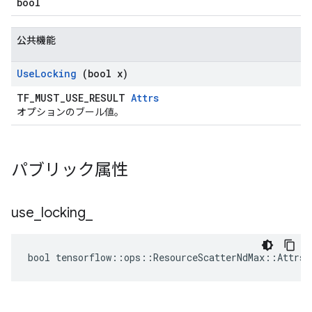
bool
公共機能
Use
Locking
(bool x)
TF_MUST_USE_RESULT
Attrs
オプションのブール値。
パブリック属性
use
_
locking
_
bool tensorflow::ops::ResourceScatterNdMax::Attrs: