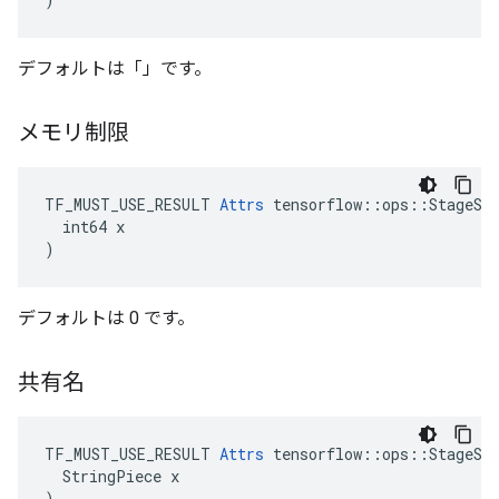
デフォルトは「」です。
メモリ制限
TF_MUST_USE_RESULT 
Attrs
 tensorflow::ops::StageSiz
  int64 x

)
デフォルトは 0 です。
共有名
TF_MUST_USE_RESULT 
Attrs
 tensorflow::ops::StageSiz
  StringPiece x

)