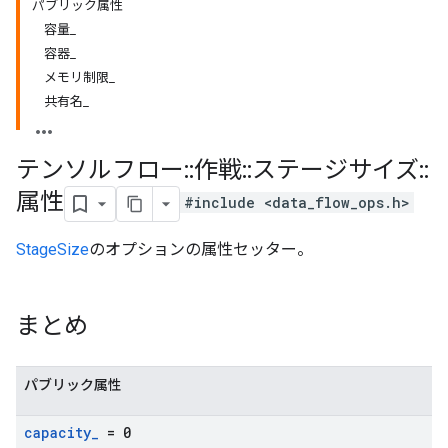
パブリック属性
容量_
容器_
メモリ制限_
共有名_
テンソルフロー
::
作戦
::
ステージサイズ
::
属性
#include <data_flow_ops.h>
StageSize
のオプションの属性セッター。
まとめ
パブリック属性
capacity
_
= 0