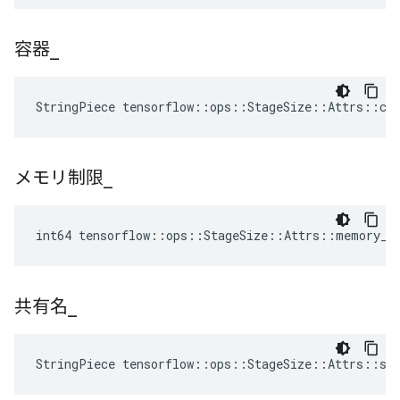
容器
_
StringPiece tensorflow::ops::StageSize::Attrs::co
メモリ制限
_
int64 tensorflow::ops::StageSize::Attrs::memory_l
共有名
_
StringPiece tensorflow::ops::StageSize::Attrs::sh