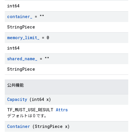
int64
container
_
= ""
StringPiece
memory
_
limit
_
= 0
int64
shared
_
name
_
= ""
StringPiece
公共機能
Capacity
(int64 x)
TF_MUST_USE_RESULT
Attrs
デフォルトは 0 です。
Container
(String
Piece x)