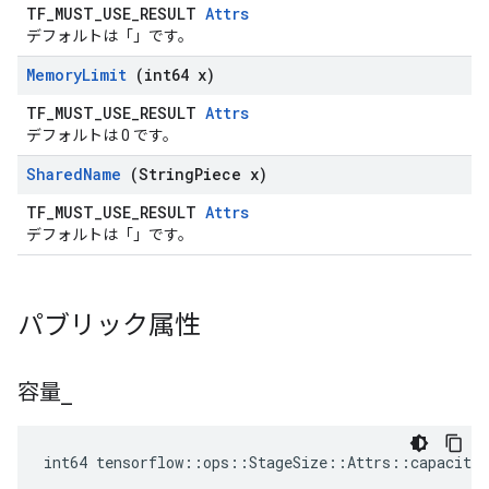
TF_MUST_USE_RESULT
Attrs
デフォルトは「」です。
Memory
Limit
(int64 x)
TF_MUST_USE_RESULT
Attrs
デフォルトは 0 です。
Shared
Name
(String
Piece x)
TF_MUST_USE_RESULT
Attrs
デフォルトは「」です。
パブリック属性
容量
_
int64 tensorflow::ops::StageSize::Attrs::capacity_