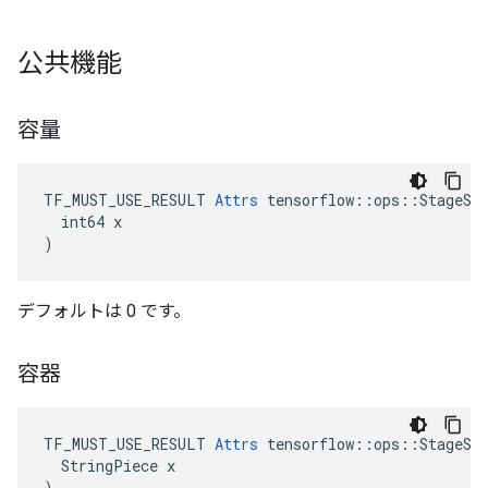
公共機能
容量
TF_MUST_USE_RESULT 
Attrs
 tensorflow::ops::StageSiz
  int64 x

)
デフォルトは 0 です。
容器
TF_MUST_USE_RESULT 
Attrs
 tensorflow::ops::StageSiz
  StringPiece x

)