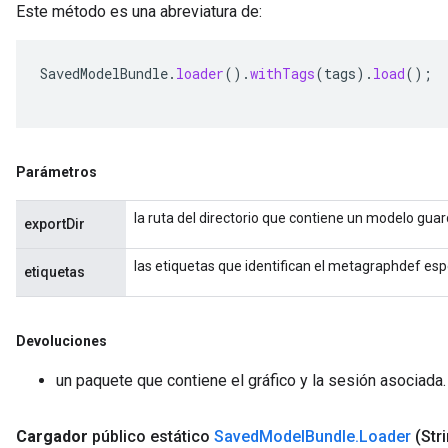
Este método es una abreviatura de:
SavedModelBundle
.
loader
().
withTags
(
tags
).
load
();
Parámetros
la ruta del directorio que contiene un modelo gua
exportDir
las etiquetas que identifican el metagraphdef espe
etiquetas
Devoluciones
un paquete que contiene el gráfico y la sesión asociada.
Cargador
público estático
Saved
Model
Bundle
.
Loader
(Str