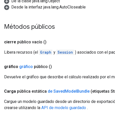
De la clase java.lang.Object
Desde la interfaz java.lang.AutoCloseable
Métodos públicos
cierre
público vacío
()
Libera recursos (el
Graph
y
Session
) asociados con el pa
gráfico
gráfico
público
()
Devuelve el gráfico que describe el cálculo realizado por el 
Carga
pública estática
de Saved
Model
Bundle
(etiquetas St
Cargue un modelo guardado desde un directorio de exportaci
crearse utilizando la
API de modelo guardado
.