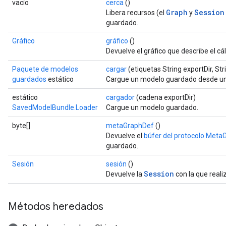
vacío
cerca
()
Graph
Session
Libera recursos (el
y
guardado.
Gráfico
gráfico
()
Devuelve el gráfico que describe el cá
Paquete de modelos
cargar
(etiquetas String exportDir, Stri
guardados
estático
Cargue un modelo guardado desde un 
estático
cargador
(cadena exportDir)
SavedModelBundle.Loader
Cargue un modelo guardado.
byte[]
metaGraphDef
()
Devuelve el
búfer del protocolo Meta
guardado.
Sesión
sesión
()
Session
Devuelve la
con la que realiz
Métodos heredados