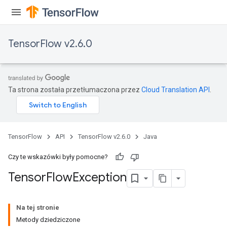
TensorFlow v2.6.0
Ta strona została przetłumaczona przez
Cloud Translation API
.
TensorFlow
API
TensorFlow v2.6.0
Java
Czy te wskazówki były pomocne?
Tensor
Flow
Exception
Na tej stronie
Metody dziedziczone