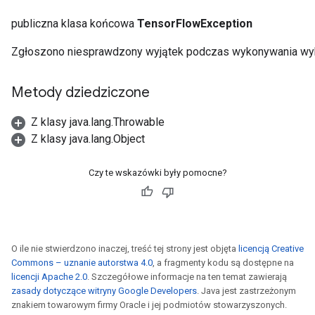
publiczna klasa końcowa
TensorFlowException
Zgłoszono niesprawdzony wyjątek podczas wykonywania wy
Metody dziedziczone
Z klasy java.lang.Throwable
Z klasy java.lang.Object
Czy te wskazówki były pomocne?
O ile nie stwierdzono inaczej, treść tej strony jest objęta
licencją Creative
Commons – uznanie autorstwa 4.0
, a fragmenty kodu są dostępne na
licencji Apache 2.0
. Szczegółowe informacje na ten temat zawierają
zasady dotyczące witryny Google Developers
. Java jest zastrzeżonym
znakiem towarowym firmy Oracle i jej podmiotów stowarzyszonych.