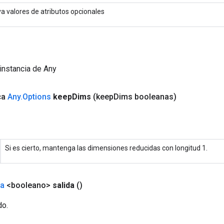
va valores de atributos opcionales
instancia de Any
ca
Any
.
Options
keep
Dims
(keep
Dims booleanas)
Si es cierto, mantenga las dimensiones reducidas con longitud 1.
da
<booleano>
salida
()
do.