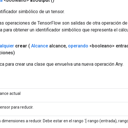
da
<booleano>
as
Output
()
tificador simbólico de un tensor.
las operaciones de TensorFlow son salidas de otra operación de
a para obtener un identificador simbólico que representa el cálcu
alquier
crear
(
Alcance
alcance
,
operando
<booleano> entra
iones)
ca para crear una clase que envuelva una nueva operación Any.
cance actual
tensor para reducir.
 dimensiones a reducir. Debe estar en el rango `[-rango (entrada), rango