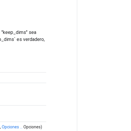
ue "keep_dims" sea
ep_dims` es verdadero,
,
Opciones ...
Opciones)