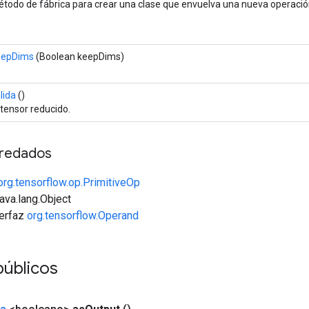
todo de fábrica para crear una clase que envuelva una nueva operació
eepDims
(Boolean keepDims)
lida
()
 tensor reducido.
redados
org.tensorflow.op.PrimitiveOp
java.lang.Object
terfaz
org.tensorflow.Operand
úblicos