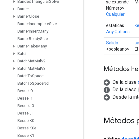
Banded
Triangular
Solve
se extiende
Mé
Número>
Barrier
Cualquier
Barrier
Close
Barrier
Incomplete
Size
estáticas
k
Barrier
Insert
Many
Any.Options
Barrier
Ready
Size
Salida
sa
Barrier
Take
Many
<booleano>
El
Batch
Batch
Mat
Mul
V2
Métodos he
Batch
Mat
Mul
V3
Batch
To
Space
De la clase
Batch
To
Space
Nd
De la clase 
Bessel
I0
Desde la in
Bessel
I1
Bessel
J0
Bessel
J1
Métodos p
Bessel
K0
Bessel
K0e
Bessel
K1