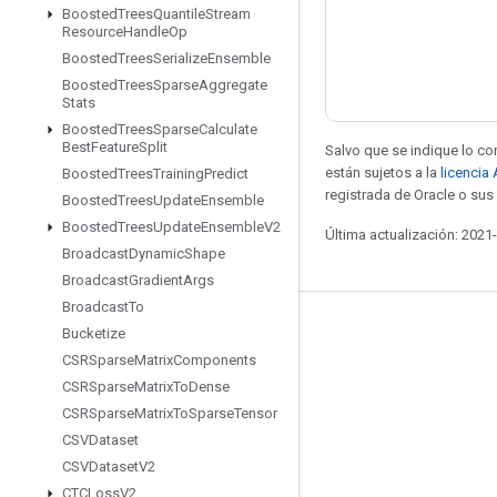
Boosted
Trees
Quantile
Stream
Resource
Handle
Op
Boosted
Trees
Serialize
Ensemble
Boosted
Trees
Sparse
Aggregate
Stats
Boosted
Trees
Sparse
Calculate
Best
Feature
Split
Salvo que se indique lo con
están sujetos a la
licencia
Boosted
Trees
Training
Predict
registrada de Oracle o sus 
Boosted
Trees
Update
Ensemble
Boosted
Trees
Update
Ensemble
V2
Última actualización: 2021
Broadcast
Dynamic
Shape
Broadcast
Gradient
Args
Broadcast
To
Mantente conectado
Bucketize
CSRSparse
Matrix
Components
Blog
CSRSparse
Matrix
To
Dense
Foro
CSRSparse
Matrix
To
Sparse
Tensor
CSVDataset
GitHub
CSVDataset
V2
Twitter
CTCLoss
V2