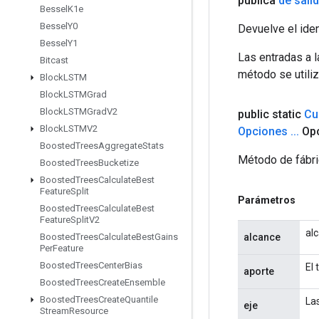
pública
de sali
Bessel
K1e
Bessel
Y0
Devuelve el iden
Bessel
Y1
Las entradas a 
Bitcast
método se utiliz
Block
LSTM
Block
LSTMGrad
Block
LSTMGrad
V2
public static
Cu
Block
LSTMV2
Opciones
.
.
.
Opc
Boosted
Trees
Aggregate
Stats
Método de fábri
Boosted
Trees
Bucketize
Boosted
Trees
Calculate
Best
Feature
Split
Parámetros
Boosted
Trees
Calculate
Best
Feature
Split
V2
al
alcance
Boosted
Trees
Calculate
Best
Gains
Per
Feature
Boosted
Trees
Center
Bias
El 
aporte
Boosted
Trees
Create
Ensemble
Boosted
Trees
Create
Quantile
Las
eje
Stream
Resource