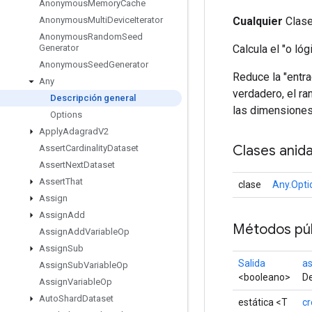
Anonymous
Memory
Cache
Cualquier
Clase 
Anonymous
Multi
Device
Iterator
Anonymous
Random
Seed
Calcula el "o ló
Generator
Anonymous
Seed
Generator
Reduce la "entr
Any
verdadero, el ra
Descripción general
las dimensiones 
Options
Apply
Adagrad
V2
Clases anid
Assert
Cardinality
Dataset
Assert
Next
Dataset
Assert
That
clase
Any.Opti
Assign
Assign
Add
Métodos púb
Assign
Add
Variable
Op
Assign
Sub
Salida
a
Assign
Sub
Variable
Op
<booleano>
De
Assign
Variable
Op
Auto
Shard
Dataset
estática <T
cr