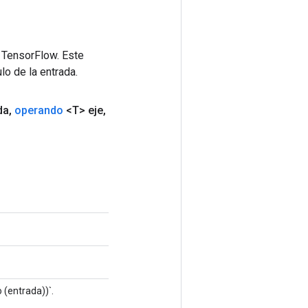
 TensorFlow. Este
lo de la entrada.
da
,
operando
<T> eje
,
 (entrada))`.