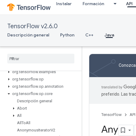
Instalar
Formación
API
TensorFlow v2.6.0
Descripción general
Python
C++
Java
Tensor
Flow for Java
org
.
tensorflow
Conozca 
org
.
tensorflow
.
examples
org
.
tensorflow
.
op
org
.
tensorflow
.
op
.
annotation
org
.
tensorflow
.
op
.
core
preferido. Las tr
Descripción general
Abort
TensorFlow
API
All
All
To
All
Any
Anonymous
Iterator
V2