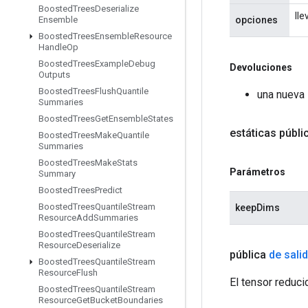
Boosted
Trees
Deserialize
lle
opciones
Ensemble
Boosted
Trees
Ensemble
Resource
Handle
Op
Boosted
Trees
Example
Debug
Devoluciones
Outputs
Boosted
Trees
Flush
Quantile
una nueva 
Summaries
Boosted
Trees
Get
Ensemble
States
estáticas públi
Boosted
Trees
Make
Quantile
Summaries
Boosted
Trees
Make
Stats
Parámetros
Summary
Boosted
Trees
Predict
Boosted
Trees
Quantile
Stream
keepDims
Resource
Add
Summaries
Boosted
Trees
Quantile
Stream
Resource
Deserialize
pública
de sali
Boosted
Trees
Quantile
Stream
Resource
Flush
El tensor reduci
Boosted
Trees
Quantile
Stream
Resource
Get
Bucket
Boundaries