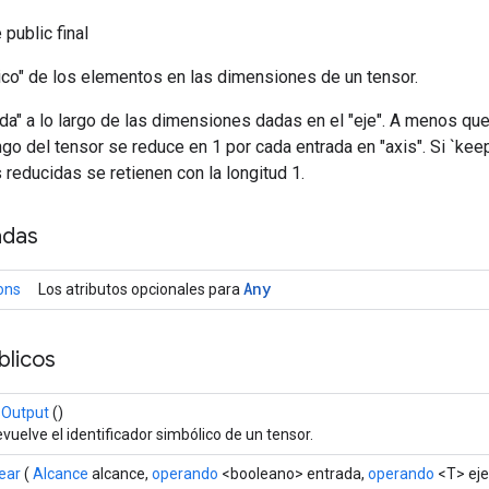
public final
gico" de los elementos en las dimensiones de un tensor.
ada" a lo largo de las dimensiones dadas en el "eje". A menos q
ngo del tensor se reduce en 1 por cada entrada en "axis". Si `ke
reducidas se retienen con la longitud 1.
adas
Any
ons
Los atributos opcionales para
licos
sOutput
()
vuelve el identificador simbólico de un tensor.
ear
(
Alcance
alcance,
operando
<booleano> entrada,
operando
<T> eje