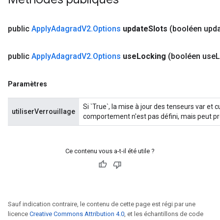
public
Apply
Adagrad
V2
.
Options
update
Slots
(booléen upd
public
Apply
Adagrad
V2
.
Options
use
Locking
(booléen use
L
Paramètres
Si `True`, la mise à jour des tenseurs var et 
utiliserVerrouillage
comportement n'est pas défini, mais peut pr
Ce contenu vous a-t-il été utile ?
Sauf indication contraire, le contenu de cette page est régi par une
licence
Creative Commons Attribution 4.0
, et les échantillons de code