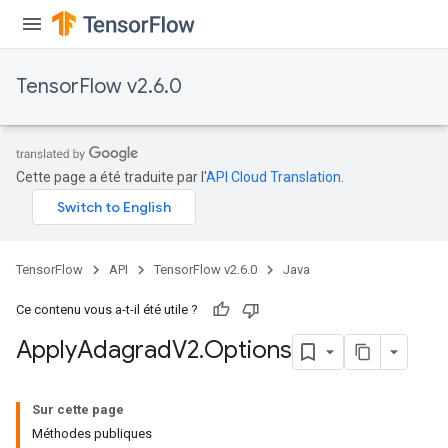
TensorFlow v2.6.0
Cette page a été traduite par l'
API Cloud Translation
.
TensorFlow
API
TensorFlow v2.6.0
Java
Ce contenu vous a-t-il été utile ?
Apply
Adagrad
V2
.
Options
Sur cette page
Méthodes publiques