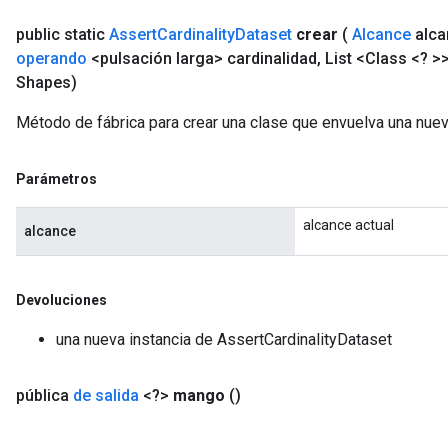
public static
Assert
Cardinality
Dataset
crear
(
Alcance
alca
t
operando
<pulsación larga> cardinalidad
,
List <Class <? >
Shapes)
Método de fábrica para crear una clase que envuelva una nuev
Parámetros
source
alcance actual
alcance
leOp
Devoluciones
una nueva instancia de AssertCardinalityDataset
pública
de salida
<?>
mango
()