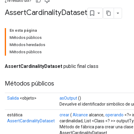
¿Te resultó útil?
Assert
Cardinality
Dataset
En esta página
Métodos públicos
Métodos heredados
Métodos públicos
AssertCardinalityDataset
public final class
Métodos públicos
Salida
<objeto>
asOutput
()
Devuelve el identificador simbólico de u
estática
crear
(
Alcance
alcance,
operando
<?> i
AssertCardinalityDataset
cardinalidad, List <Class <? >> outputTy
Método de fábrica para crear una clas
AssertCardinalityDataset.