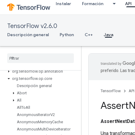
Instalar
Formación
API
TensorFlow v2.6.0
Descripción general
Python
C++
Java
Tensor
Flow for Java
org
.
tensorflow
org
.
tensorflow
.
examples
org
.
tensorflow
.
op
preferido. Las tr
org
.
tensorflow
.
op
.
annotation
org
.
tensorflow
.
op
.
core
Descripción general
TensorFlow
API
Abort
All
Assert
N
All
To
All
Anonymous
Iterator
V2
AssertNextDat
Anonymous
Memory
Cache
Anonymous
Multi
Device
Iterator
Una transformac