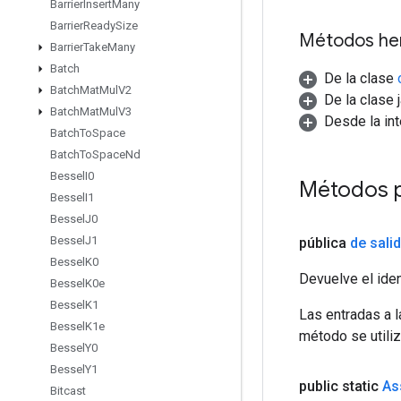
Barrier
Insert
Many
Barrier
Ready
Size
Métodos he
Barrier
Take
Many
Batch
De la clase
Batch
Mat
Mul
V2
De la clase 
Batch
Mat
Mul
V3
Desde la in
Batch
To
Space
Batch
To
Space
Nd
Bessel
I0
Métodos p
Bessel
I1
Bessel
J0
Bessel
J1
pública
de sali
Bessel
K0
Devuelve el iden
Bessel
K0e
Bessel
K1
Las entradas a 
Bessel
K1e
método se utiliz
Bessel
Y0
Bessel
Y1
public static
As
Bitcast