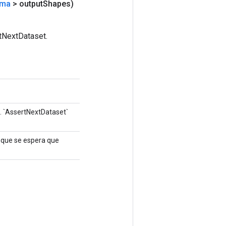
rma
> output
Shapes)
tNextDataset.
. `AssertNextDataset`
es que se espera que