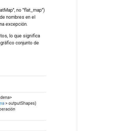
atMap", no "flat_map")
a de nombres en el
una excepción.
os, lo que significa
 gráfico conjunto de
dena>
ma
> outputShapes)
peración