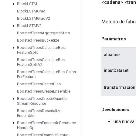
<cadena> <tra
Block
LSTM
Block
LSTMGrad
Block
LSTMGrad
V2
Método de fábri
Block
LSTMV2
Boosted
Trees
Aggregate
Stats
Parámetros
Boosted
Trees
Bucketize
Boosted
Trees
Calculate
Best
Feature
Split
alcance
Boosted
Trees
Calculate
Best
Feature
Split
V2
inputDataset
Boosted
Trees
Calculate
Best
Gains
Per
Feature
Boosted
Trees
Center
Bias
transformacion
Boosted
Trees
Create
Ensemble
Boosted
Trees
Create
Quantile
Stream
Resource
Devoluciones
Boosted
Trees
Deserialize
Ensemble
una nueva 
Boosted
Trees
Ensemble
Resource
Handle
Op
Boosted
Trees
Example
Debug