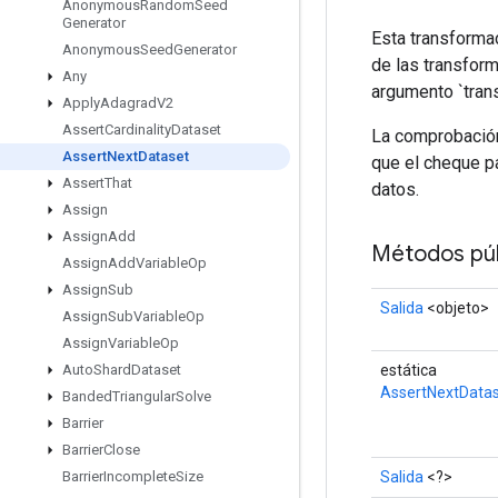
Anonymous
Random
Seed
Generator
Esta transforma
Anonymous
Seed
Generator
de las transform
Any
argumento `trans
Apply
Adagrad
V2
Assert
Cardinality
Dataset
La comprobación 
Assert
Next
Dataset
que el cheque 
Assert
That
datos.
Assign
Assign
Add
Métodos púb
Assign
Add
Variable
Op
Assign
Sub
Salida
<objeto>
Assign
Sub
Variable
Op
Assign
Variable
Op
estática
Auto
Shard
Dataset
AssertNextData
Banded
Triangular
Solve
Barrier
Barrier
Close
Salida
<?>
Barrier
Incomplete
Size