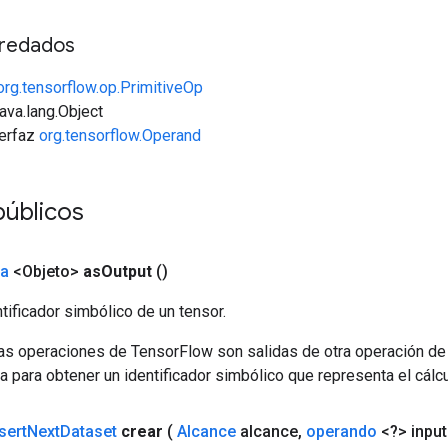
redados
org.tensorflow.op.PrimitiveOp
java.lang.Object
terfaz
org.tensorflow.Operand
úblicos
da
<Objeto>
as
Output
()
tificador simbólico de un tensor.
las operaciones de TensorFlow son salidas de otra operación de
a para obtener un identificador simbólico que representa el cálcu
sert
Next
Dataset
crear
(
Alcance
alcance
,
operando
<?> input