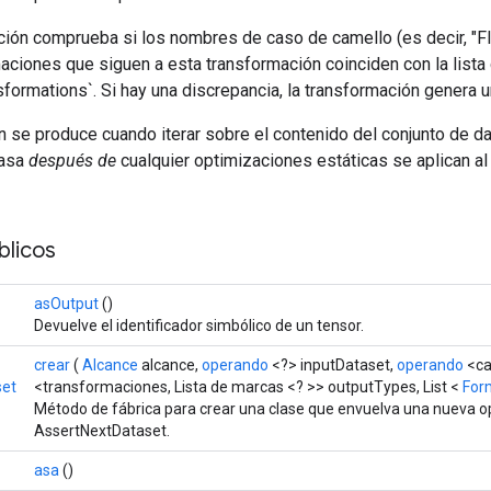
ción comprueba si los nombres de caso de camello (es decir, "Fl
aciones que siguen a esta transformación coinciden con la list
formations`. Si hay una discrepancia, la transformación genera 
se produce cuando iterar sobre el contenido del conjunto de dat
pasa
después de
cualquier optimizaciones estáticas se aplican al
licos
asOutput
()
Devuelve el identificador simbólico de un tensor.
crear
(
Alcance
alcance,
operando
<?> inputDataset,
operando
<ca
set
<transformaciones, Lista de marcas <? >> outputTypes, List <
For
Método de fábrica para crear una clase que envuelva una nueva o
AssertNextDataset.
asa
()