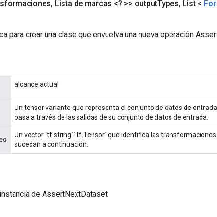
nsformaciones
,
Lista de marcas <? >> output
Types
,
List <
Fo
ca para crear una clase que envuelva una nueva operación Asser
alcance actual
Un tensor variante que representa el conjunto de datos de entrada
pasa a través de las salidas de su conjunto de datos de entrada.
Un vector `tf.string`` tf.Tensor` que identifica las transformacion
es
sucedan a continuación.
instancia de AssertNextDataset