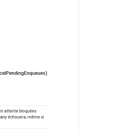
cel
Pending
Enqueues)
 en attente bloquées
rtMany échouera, même si