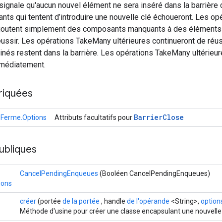
signale qu'aucun nouvel élément ne sera inséré dans la barrière
nts qui tentent d’introduire une nouvelle clé échoueront. Les o
 ajoutent simplement des composants manquants à des éléments 
éussir. Les opérations TakeMany ultérieures continueront de réu
nés restent dans la barrière. Les opérations TakeMany ultérieur
mmédiatement.
riquées
Barrier
Close
eFerme.Options
Attributs facultatifs pour
ubliques
CancelPendingEnqueues
(Booléen CancelPendingEnqueues)
ions
créer
(portée
de la portée
, handle
de l'opérande
<String>,
options
Méthode d'usine pour créer une classe encapsulant une nouvelle 