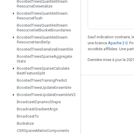
Boosted
Trees
Quantile
Stream
Resource
Deserialize
Boosted
Trees
Quantile
Stream
Resource
Flush
Boosted
Trees
Quantile
Stream
Resource
Get
Bucket
Boundaries
Sauf indication contraire, 
Boosted
Trees
Quantile
Stream
Resource
Handle
Op
une licence
Apache 2.0
. P
sociétés affiliées. Une part
Boosted
Trees
Serialize
Ensemble
Boosted
Trees
Sparse
Aggregate
Dernière mise à jour le 202
Stats
Boosted
Trees
Sparse
Calculate
Best
Feature
Split
Boosted
Trees
Training
Predict
Rester connecté
Boosted
Trees
Update
Ensemble
Boosted
Trees
Update
Ensemble
V2
Blog
Broadcast
Dynamic
Shape
Forum
Broadcast
Gradient
Args
GitHub
Broadcast
To
Bucketize
Twitter
CSRSparse
Matrix
Components