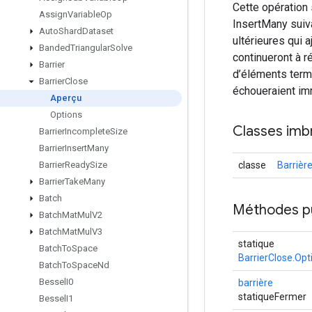
Cette opération 
Assign
Variable
Op
InsertMany suiva
Auto
Shard
Dataset
ultérieures qui
Banded
Triangular
Solve
continueront à r
Barrier
d’éléments termi
Barrier
Close
échoueraient i
Aperçu
Options
Classes imb
Barrier
Incomplete
Size
Barrier
Insert
Many
classe
Barrièr
Barrier
Ready
Size
Barrier
Take
Many
Batch
Méthodes p
Batch
Mat
Mul
V2
Batch
Mat
Mul
V3
statique
Batch
To
Space
BarrierClose.Opt
Batch
To
Space
Nd
Bessel
I0
barrière
statiqueFermer
Bessel
I1