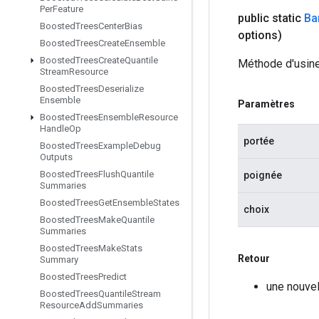
Per
Feature
public static
Ba
Boosted
Trees
Center
Bias
options)
Boosted
Trees
Create
Ensemble
Boosted
Trees
Create
Quantile
Méthode d'usine
Stream
Resource
Boosted
Trees
Deserialize
Ensemble
Paramètres
Boosted
Trees
Ensemble
Resource
Handle
Op
portée
Boosted
Trees
Example
Debug
Outputs
Boosted
Trees
Flush
Quantile
poignée
Summaries
Boosted
Trees
Get
Ensemble
States
choix
Boosted
Trees
Make
Quantile
Summaries
Boosted
Trees
Make
Stats
Retour
Summary
Boosted
Trees
Predict
une nouvel
Boosted
Trees
Quantile
Stream
Resource
Add
Summaries