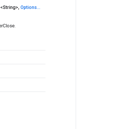
<String>
,
Options
.
.
.
erClose.