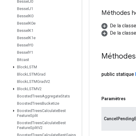
Bessel
J0
Bessel
J1
Méthodes h
Bessel
K0
Bessel
K0e
De la class
Bessel
K1
De la classe
Bessel
K1e
Bessel
Y0
Bessel
Y1
Méthodes 
Bitcast
Block
LSTM
public statique
Block
LSTMGrad
Block
LSTMGrad
V2
Block
LSTMV2
Boosted
Trees
Aggregate
Stats
Paramètres
Boosted
Trees
Bucketize
Boosted
Trees
Calculate
Best
Feature
Split
CancelPending
Boosted
Trees
Calculate
Best
Feature
Split
V2
Boosted
Trees
Calculate
Best
Gains