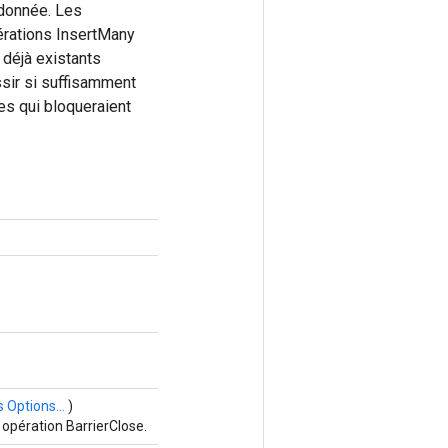
 donnée. Les
pérations InsertMany
déjà existants
ssir si suffisamment
es qui bloqueraient
 Options...
)
opération BarrierClose.