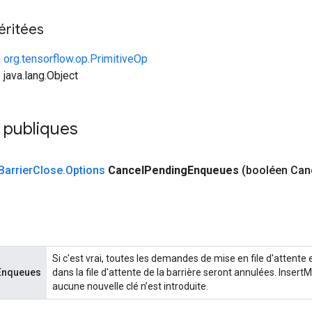
éritées
e
org.tensorflow.op.PrimitiveOp
 java.lang.Object
publiques
Barrier
Close
.
Options
Cancel
Pending
Enqueues
(booléen Can
Si c'est vrai, toutes les demandes de mise en file d'attente
Enqueues
dans la file d'attente de la barrière seront annulées. Inse
aucune nouvelle clé n’est introduite.