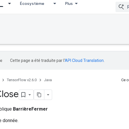
Écosystème
Plus
Cette page a été traduite par l'
API Cloud Translation
.
TensorFlow v2.6.0
Java
Ce co
lose
ublique
BarrièreFermer
e donnée.