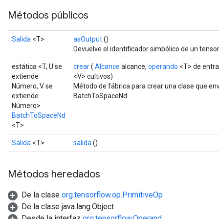
Métodos públicos
Salida
<T>
asOutput
()
Devuelve el identificador simbólico de un tensor
source
estática <T, U se
crear
(
Alcance
alcance,
operando
<T> de entr
extiende
<V> cultivos)
Número, V se
Método de fábrica para crear una clase que en
extiende
BatchToSpaceNd.
leOp
Número>
BatchToSpaceNd
<T>
Salida
<T>
salida
()
Métodos heredados
De la clase
org.tensorflow.op.PrimitiveOp
De la clase java.lang.Object
Desde la interfaz
org.tensorflow.Operand