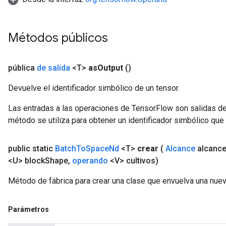
Flush
Métodos públicos
eHandleOp
pública
de salida
<T>
as
Output
()
Devuelve el identificador simbólico de un tensor.
Las entradas a las operaciones de TensorFlow son salidas de
ureSplit
método se utiliza para obtener un identificador simbólico que 
public static
Batch
To
Space
Nd
<T>
crear
(
Alcance
alcanc
<U> block
Shape
,
operando
<V> cultivos)
Método de fábrica para crear una clase que envuelva una nu
Parámetros