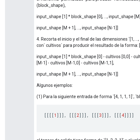
(block_shape),
input_shape [1] * block_shape [0], ..., input_shape [M
input_shape [M + 1], ..., input_shape [N-1]]
4. Recorta el inicio y el final de las dimensiones `[1
con` cultivos` para producir el resultado de la forma: 
input_shape [1] * block_shape [0] - cultivos [0,0] - cul
[M-1] - cultivos [M-1,0] - cultivos [M-1,1],
input_shape [M + 1], ..., input_shape [N-1]]
Algunos ejemplos:
(1) Para la siguiente entrada de forma `[4, 1, 1, 1]`, `blo
[[[[
1
]]],
[[[
2
]]],
[[[
3
]]],
[[[
4
]]]]