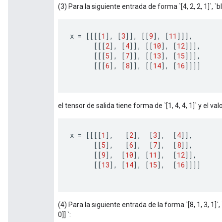
(3) Para la siguiente entrada de forma `[4, 2, 2, 1]`, `blo
x 
=
[[[[
1
],
[
3
]],
[[
9
],
[
11
]]],
[[[
2
],
[
4
]],
[[
10
],
[
12
]]],
[[[
5
],
[
7
]],
[[
13
],
[
15
]]],
[[[
6
],
[
8
]],
[[
14
],
[
16
]]]]
el tensor de salida tiene forma de `[1, 4, 4, 1]` y el valo
x 
=
[[[[
1
],
[
2
],
[
3
],
[
4
]],
[[
5
],
[
6
],
[
7
],
[
8
]],
[[
9
],
[
10
],
[
11
],
[
12
]],
[[
13
],
[
14
],
[
15
],
[
16
]]]]
(4) Para la siguiente entrada de la forma `[8, 1, 3, 1]`, `b
0]] `: