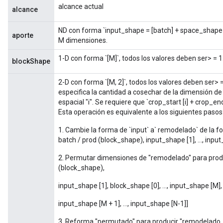
alcance actual
alcance
ND con forma `input_shape = [batch] + space_shape 
aporte
M dimensiones.
1-D con forma `[M]`, todos los valores deben ser> = 1
blockShape
2-D con forma `[M, 2]`, todos los valores deben ser> = 
especifica la cantidad a cosechar de la dimensión de
espacial "i". Se requiere que `crop_start [i] + crop_end
Esta operación es equivalente a los siguientes pasos
1. Cambie la forma de `input` a` remodelado` de la for
batch / prod (block_shape), input_shape [1], ..., input
2. Permutar dimensiones de "remodelado" para prod
(block_shape),
input_shape [1], block_shape [0], ..., input_shape [M]
input_shape [M + 1], ..., input_shape [N-1]]
3. Reforma "permutado" para producir "remodelado_