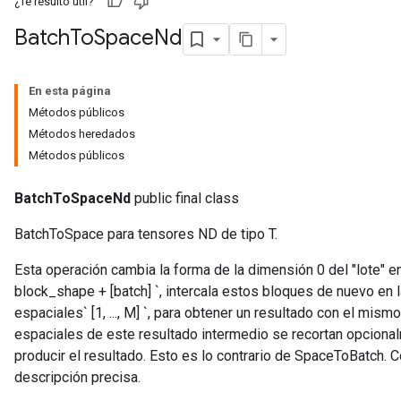
¿Te resultó útil?
Batch
To
Space
Nd
En esta página
Métodos públicos
Métodos heredados
Métodos públicos
BatchToSpaceNd
public final class
BatchToSpace para tensores ND de tipo T.
Esta operación cambia la forma de la dimensión 0 del "lote" e
block_shape + [batch] `, intercala estos bloques de nuevo en 
espaciales` [1, ..., M] `, para obtener un resultado con el mis
espaciales de este resultado intermedio se recortan opcional
producir el resultado. Esto es lo contrario de SpaceToBatch. 
descripción precisa.
t