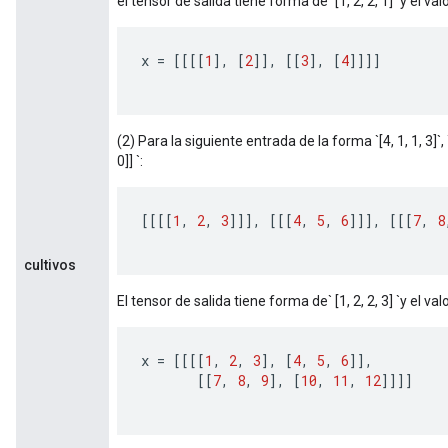
el tensor de salida tiene forma de `[1, 2, 2, 1]` y el valo
x 
=
[[[[
1
],
[
2
]],
[[
3
],
[
4
]]]]
(2) Para la siguiente entrada de la forma `[4, 1, 1, 3]`, `b
0]] `:
[[[[
1
,
2
,
3
]]],
[[[
4
,
5
,
6
]]],
[[[
7
,
8
cultivos
El tensor de salida tiene forma de` [1, 2, 2, 3] `y el valo
x 
=
[[[[
1
,
2
,
3
],
[
4
,
5
,
6
]],
[[
7
,
8
,
9
],
[
10
,
11
,
12
]]]]