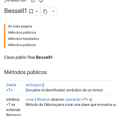
¿Te resultó útil?
Bessel
I1
En esta página
Métodos públicos
Métodos heredados
Métodos públicos
Clase public final
BesselI1
Métodos públicos
Salida
asOutput
()
<T>
Devuelve el identificador simbólico de un tensor.
t
estática
crear
(
Alcance
alcance,
operando
<T> x)
<T se
Método de fábrica para crear una clase que envuelva u
extiende
Número>