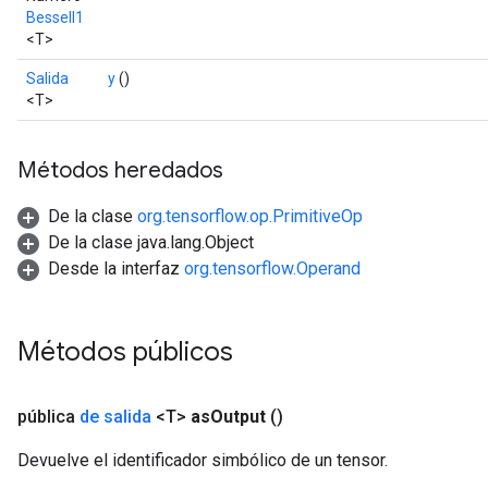
BesselI1
<T>
Salida
y
()
source
<T>
leOp
Métodos heredados
De la clase
org.tensorflow.op.PrimitiveOp
De la clase java.lang.Object
Desde la interfaz
org.tensorflow.Operand
Métodos públicos
pública
de salida
<T>
as
Output
()
Devuelve el identificador simbólico de un tensor.