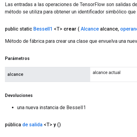
Las entradas a las operaciones de TensorFlow son salidas de
Flush
método se utiliza para obtener un identificador simbólico que 
eHandleOp
public static
Bessel
I1
<T>
crear
(
Alcance
alcance
,
operan
Método de fábrica para crear una clase que envuelva una nue
ureSplit
Parámetros
alcance actual
alcance
Devoluciones
una nueva instancia de BesselI1
pública
de salida
<T>
y
()