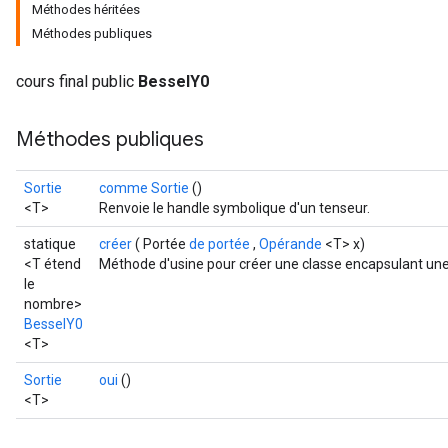
Méthodes héritées
Méthodes publiques
cours final public
BesselY0
Méthodes publiques
Sortie
comme Sortie
()
<T>
Renvoie le handle symbolique d'un tenseur.
t
statique
créer
( Portée
de portée
,
Opérande
<T> x)
<T étend
Méthode d'usine pour créer une classe encapsulant une
le
nombre>
BesselY0
<T>
source
Sortie
oui
()
<T>
leOp