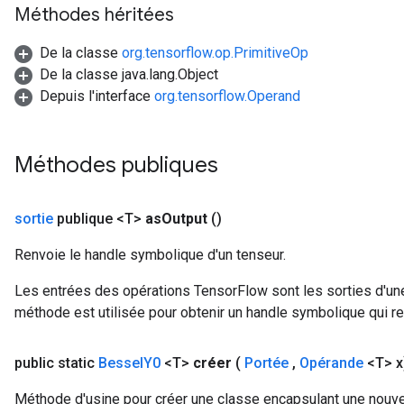
Méthodes héritées
De la classe
org.tensorflow.op.PrimitiveOp
De la classe java.lang.Object
Depuis l'interface
org.tensorflow.Operand
Méthodes publiques
sortie
publique <T>
as
Output
()
Renvoie le handle symbolique d'un tenseur.
Flush
Les entrées des opérations TensorFlow sont les sorties d'une
méthode est utilisée pour obtenir un handle symbolique qui rep
eHandleOp
public static
Bessel
Y0
<T>
créer
(
Portée
,
Opérande
<T> x
Méthode d'usine pour créer une classe encapsulant une nouve
ureSplit