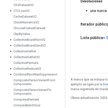
Devoluciones
CSVDataset
V2
una nueva
CTCLoss
V2
Cache
Dataset
V2
Check
Numerics
V2
Iterador públic
Choose
Fastest
Dataset
Clip
By
Value
Lista pública<
S
Collective
Bcast
Recv
V2
Collective
Bcast
Send
V2
Collective
Gather
Collective
Gather
V2
Collective
Permute
Collective
Reduce
V2
Combined
Non
Max
Suppression
A menos que se indique lo 
Composite
Tensor
Variant
From
Components
ejemplo se rigen por la
lic
marca registrada de Oracle
Composite
Tensor
Variant
To
Components
Última actualización: 2025
Compress
Element
Compute
Batch
Size