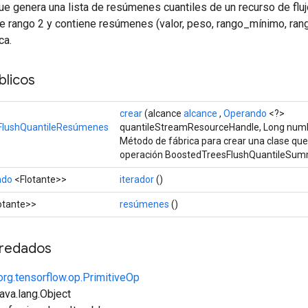
e genera una lista de resúmenes cuantiles de un recurso de flujo
e rango 2 y contiene resúmenes (valor, peso, rango_mínimo, ra
ca.
licos
crear
(alcance
alcance
,
Operando
<?>
FlushQuantileResúmenes
quantileStreamResourceHandle, Long num
Método de fábrica para crear una clase qu
operación BoostedTreesFlushQuantileSum
ndo
<Flotante>>
iterador
()
otante>>
resúmenes
()
redados
org.tensorflow.op.PrimitiveOp
java.lang.Object