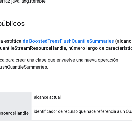
erfaz java.lang.Iterable
úblicos
ca estática
de Boosted
Trees
Flush
Quantile
Summaries
(alcan
uantile
Stream
Resource
Handle
,
número largo de característi
ca para crear una clase que envuelve una nueva operación
ushQuantileSummaries.
alcance actual
identificador de recurso que hace referencia a un Q
esourceHandle