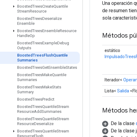
Una operación qu
Boosted
Trees
Create
Quantile
de resumen tien
Stream
Resource
sola característi
Boosted
Trees
Deserialize
Ensemble
Boosted
Trees
Ensemble
Resource
Métodos púb
Handle
Op
Boosted
Trees
Example
Debug
Outputs
estático
Boosted
Trees
Flush
Quantile
ImpulsadoTrees
Summaries
Boosted
Trees
Get
Ensemble
States
Boosted
Trees
Make
Quantile
Iterador<
Opera
Summaries
Boosted
Trees
Make
Stats
Lista<
Salida
<Fl
Summary
Boosted
Trees
Predict
Boosted
Trees
Quantile
Stream
Métodos he
Resource
Add
Summaries
Boosted
Trees
Quantile
Stream
De la clase
Resource
Deserialize
De la clase 
Boosted
Trees
Quantile
Stream
Resource
Flush