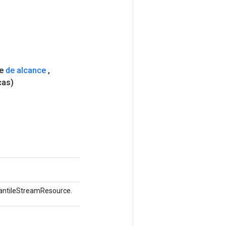
ce
de alcance
,
cas)
uantileStreamResource.