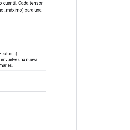
 cuantil. Cada tensor
ngo_máximo) para una
Features)
e envuelve una nueva
maries.