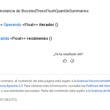
 instancia de BoostedTreesFlushQuantileSummaries
o<
Operando
<Float>>
iterador
()
alida
<Float>>
resúmenes
()
¿Te ha resultado útil?
contrario, el contenido de esta página está sujeto a la
licencia Reconocimien
encia Apache 2.0
. Para obtener más información, consulta las
Políticas del Si
 o sus entidades asociadas. Parte del contenido está sujeto a la
licencia de 
-07-28 (UTC).