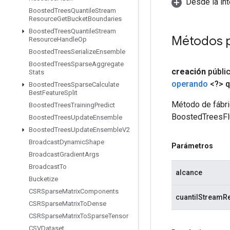
Desde la int
Boosted
Trees
Quantile
Stream
Resource
Get
Bucket
Boundaries
Boosted
Trees
Quantile
Stream
Métodos p
Resource
Handle
Op
Boosted
Trees
Serialize
Ensemble
Boosted
Trees
Sparse
Aggregate
creación
públi
Stats
operando
<?> q
Boosted
Trees
Sparse
Calculate
Best
Feature
Split
Método de fábri
Boosted
Trees
Training
Predict
BoostedTreesFl
Boosted
Trees
Update
Ensemble
Boosted
Trees
Update
Ensemble
V2
Broadcast
Dynamic
Shape
Parámetros
Broadcast
Gradient
Args
Broadcast
To
alcance
Bucketize
CSRSparse
Matrix
Components
cuantilStreamR
CSRSparse
Matrix
To
Dense
CSRSparse
Matrix
To
Sparse
Tensor
CSVDataset