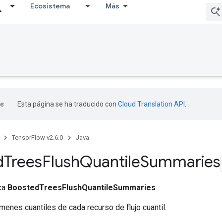
Ecosistema
Más
Esta página se ha traducido con
Cloud Translation API
.
TensorFlow v2.6.0
Java
d
Trees
Flush
Quantile
Summaries
ica
BoostedTreesFlushQuantileSummaries
menes cuantiles de cada recurso de flujo cuantil.