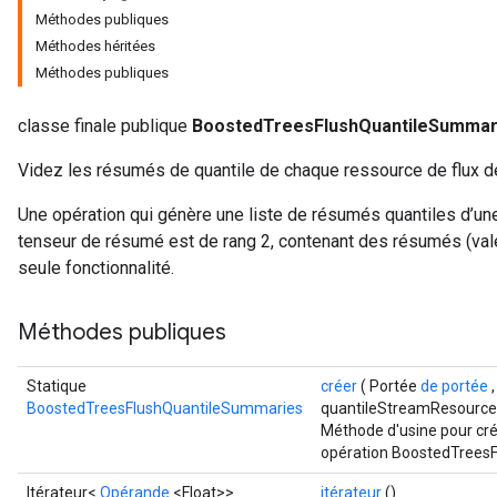
Méthodes publiques
Méthodes héritées
Méthodes publiques
classe finale publique
BoostedTreesFlushQuantileSummar
Videz les résumés de quantile de chaque ressource de flux de
Une opération qui génère une liste de résumés quantiles d’un
tenseur de résumé est de rang 2, contenant des résumés (vale
Flush
seule fonctionnalité.
Méthodes publiques
eHandleOp
Statique
créer
( Portée
de portée
BoostedTreesFlushQuantileSummaries
quantileStreamResource
Méthode d'usine pour cré
ureSplit
opération BoostedTrees
Itérateur<
Opérande
<Float>>
itérateur
()