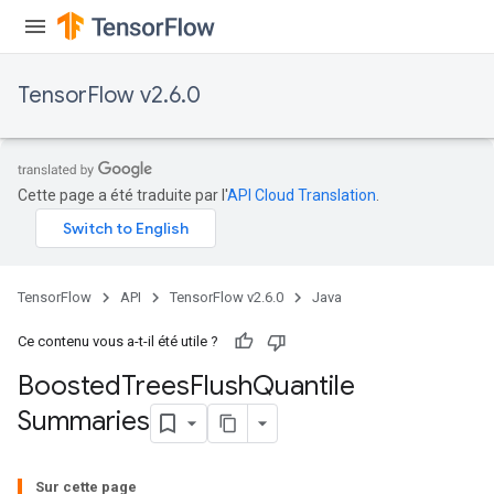
TensorFlow v2.6.0
t
Cette page a été traduite par l'
API Cloud Translation
.
TensorFlow
API
TensorFlow v2.6.0
Java
Ce contenu vous a-t-il été utile ?
source
Boosted
Trees
Flush
Quantile
Summaries
leOp
Sur cette page