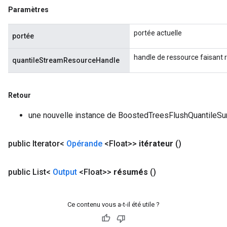
Paramètres
portée actuelle
portée
handle de ressource faisant
quantileStreamResourceHandle
Retour
une nouvelle instance de BoostedTreesFlushQuantileS
public Iterator<
Opérande
<Float>>
itérateur
()
public List<
Output
<Float>>
résumés
()
Ce contenu vous a-t-il été utile ?