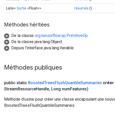
Liste<
Sortie
<Float>>
résumés
()
Méthodes héritées
De la classe
org.tensorflow.op.PrimitiveOp
De la classe java.lang.Object
Depuis l'interface java.lang.Iterable
Méthodes publiques
public static
Boosted
Trees
Flush
Quantile
Summaries
créer
Stream
Resource
Handle
,
Long num
Features)
Méthode d'usine pour créer une classe encapsulant une nouve
BoostedTreesFlushQuantileSummaries.