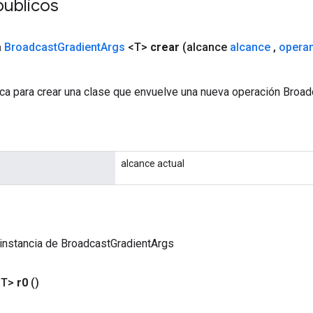
públicos
a
Broadcast
Gradient
Args
<T>
crear
(alcance
alcance
,
opera
ca para crear una clase que envuelve una nueva operación Broad
alcance actual
instancia de BroadcastGradientArgs
<T>
r0
()