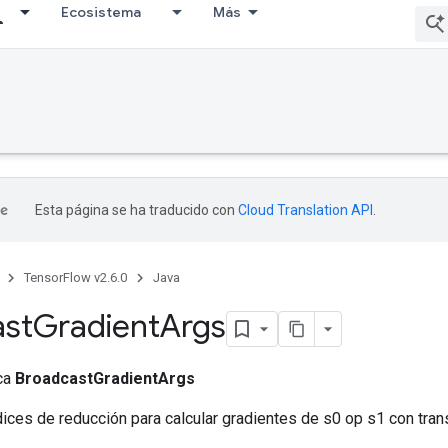
Ecosistema
Más
Esta página se ha traducido con
Cloud Translation API
.
TensorFlow v2.6.0
Java
ast
Gradient
Args
ica
BroadcastGradientArgs
ices de reducción para calcular gradientes de s0 op s1 con tran