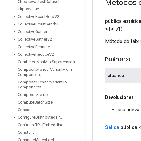
Métodos 
Choose
Fastest
Dataset
Clip
By
Value
Collective
Bcast
Recv
V2
pública estátic
Collective
Bcast
Send
V2
<T> s1)
Collective
Gather
Collective
Gather
V2
Método de fábri
Collective
Permute
Collective
Reduce
V2
Parámetros
Combined
Non
Max
Suppression
Composite
Tensor
Variant
From
Components
alcance
Composite
Tensor
Variant
To
Components
Compress
Element
Devoluciones
Compute
Batch
Size
una nueva 
Concat
Configure
Distributed
TPU
Configure
TPUEmbedding
Salida
pública 
Constant
Consume
Mutex
Lock