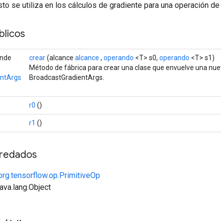
o se utiliza en los cálculos de gradiente para una operación de 
licos
ende
crear
(alcance
alcance
,
operando
<T> s0,
operando
<T> s1)
Método de fábrica para crear una clase que envuelve una nu
entArgs
BroadcastGradientArgs.
r0
()
r1
()
redados
org.tensorflow.op.PrimitiveOp
java.lang.Object