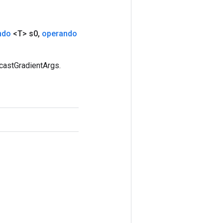
ndo
<T> s0
,
operando
castGradientArgs.