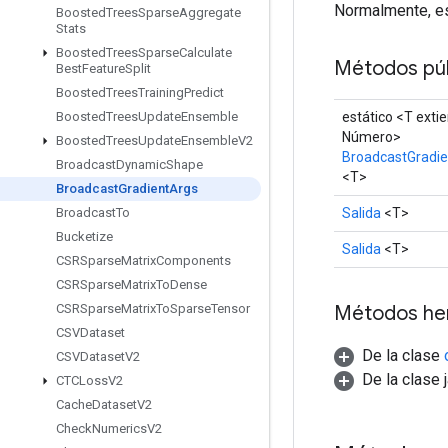
Normalmente, est
Boosted
Trees
Sparse
Aggregate
Stats
Boosted
Trees
Sparse
Calculate
Métodos púb
Best
Feature
Split
Boosted
Trees
Training
Predict
estático <T exti
Boosted
Trees
Update
Ensemble
Número>
Boosted
Trees
Update
Ensemble
V2
BroadcastGradi
Broadcast
Dynamic
Shape
<T>
Broadcast
Gradient
Args
Salida
<T>
Broadcast
To
Bucketize
Salida
<T>
CSRSparse
Matrix
Components
CSRSparse
Matrix
To
Dense
Métodos he
CSRSparse
Matrix
To
Sparse
Tensor
CSVDataset
De la clase
CSVDataset
V2
De la clase 
CTCLoss
V2
Cache
Dataset
V2
Check
Numerics
V2