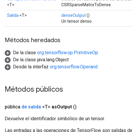
<T>
CSRSparseMatrixToDense.
Salida
<T>
denseOutput
()
Un tensor denso.
Métodos heredados
De la clase
org.tensorflow.op.PrimitiveOp
De la clase java.lang.Object
Desde la interfaz
org.tensorflow.Operand
Métodos públicos
pública
de salida
<T>
as
Output
()
Devuelve el identificador simbólico de un tensor.
Las entradas a las operaciones de TensorFlow son salidas de