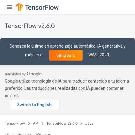
Flush
TensorFlow v2.6.0
eHandleOp
Conozca lo último en aprendizaje automático, IA generativa y
más en el
WiML 2023.
Simposio
ureSplit
Google utiliza tecnología de IA para traducir contenido a tu idioma
preferido. Las traducciones realizadas con IA pueden contener
errores.
TensorFlow
API
TensorFlow v2.6.0
Java