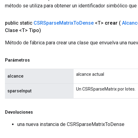
método se utiliza para obtener un identificador simbólico que 
public static
CSRSparse
Matrix
To
Dense
<T>
crear
(
Alcanc
Clase <T> Tipo)
Método de fábrica para crear una clase que envuelva una n
Parámetros
alcance actual
alcance
Un CSRSparseMatrix por lotes.
sparseInput
Devoluciones
una nueva instancia de CSRSparseMatrixToDense