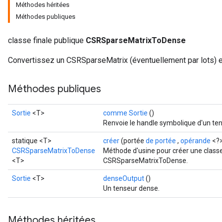
Méthodes héritées
Méthodes publiques
classe finale publique
CSRSparseMatrixToDense
Convertissez un CSRSparseMatrix (éventuellement par lots) 
Méthodes publiques
Sortie
<T>
comme Sortie
()
Renvoie le handle symbolique d'un ten
statique <T>
créer
(portée
de portée
,
opérande
<?>
CSRSparseMatrixToDense
Méthode d'usine pour créer une class
<T>
CSRSparseMatrixToDense.
Sortie
<T>
denseOutput
()
Un tenseur dense.
Méthodes héritées