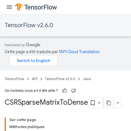
Flush
TensorFlow v2.6.0
eHandleOp
Cette page a été traduite par l'
API Cloud Translation
.
ureSplit
TensorFlow
API
TensorFlow v2.6.0
Java
Ce contenu vous a-t-il été utile ?
CSRSparse
Matrix
To
Dense
Sur cette page
Méthodes publiques