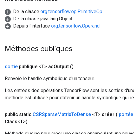
De la classe
org.tensorflow.op.PrimitiveOp
De la classe java.lang.Object
Depuis l'interface
org.tensorflow.Operand
Méthodes publiques
sortie
publique <T>
as
Output
()
Renvoie le handle symbolique d'un tenseur.
Les entrées des opérations TensorFlow sont les sorties d'une
méthode est utilisée pour obtenir un handle symbolique qui rep
public static
CSRSparse
Matrix
To
Dense
<T>
créer
(
portée
Class<T>)
Méthode d'usine pour créer une classe encapsulant une nou