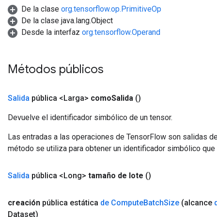
De la clase
org.tensorflow.op.PrimitiveOp
De la clase java.lang.Object
Desde la interfaz
org.tensorflow.Operand
Métodos públicos
Salida
pública <Larga>
como
Salida
()
Devuelve el identificador simbólico de un tensor.
Las entradas a las operaciones de TensorFlow son salidas de
método se utiliza para obtener un identificador simbólico que 
Salida
pública <Long>
tamaño de lote
()
creación
pública estática
de Compute
Batch
Size
(alcance
Dataset)