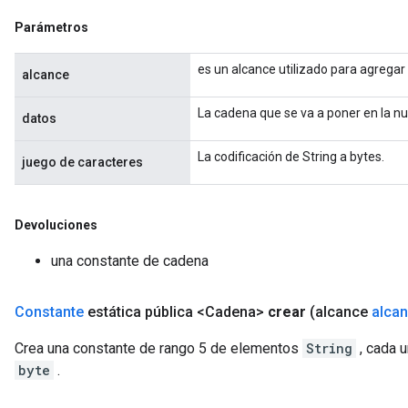
Parámetros
es un alcance utilizado para agregar
alcance
La cadena que se va a poner en la n
datos
La codificación de String a bytes.
juego de caracteres
Devoluciones
una constante de cadena
Constante
estática pública <Cadena>
crear
(alcance
alca
Crea una constante de rango 5 de elementos
String
, cada 
byte
.