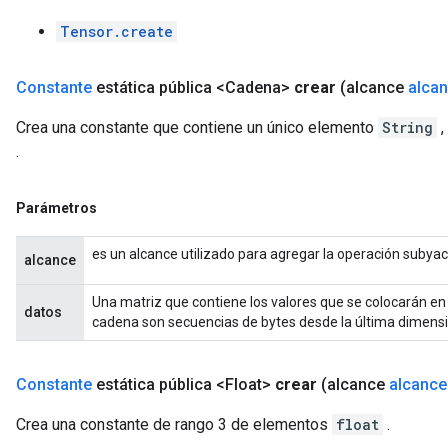
ize
Tensor.create
Requantize
Constante
estática pública <Cadena>
crear
(alcance
alca
ize
Crea una constante que contiene un único elemento
String
,
.
Parámetros
es un alcance utilizado para agregar la operación subya
alcance
Una matriz que contiene los valores que se colocarán en
datos
cadena son secuencias de bytes desde la última dimensió
Constante
estática pública <Float>
crear
(alcance
alcance
Crea una constante de rango 3 de elementos
float
.