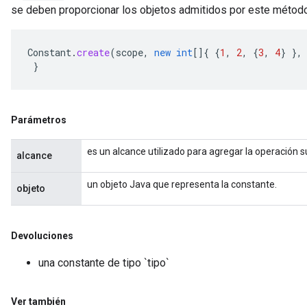
se deben proporcionar los objetos admitidos por este método
Constant
.
create
(
scope
,
new
int
[]
{
{
1
,
2
,
{
3
,
4
}
},
}
ize
Parámetros
es un alcance utilizado para agregar la operación 
alcance
Requantize
ize
un objeto Java que representa la constante.
objeto
AndReluAndRequantize
u
uAndRequantize
Devoluciones
una constante de tipo `tipo`
AndRelu
AndReluAndRequantize
Ver también