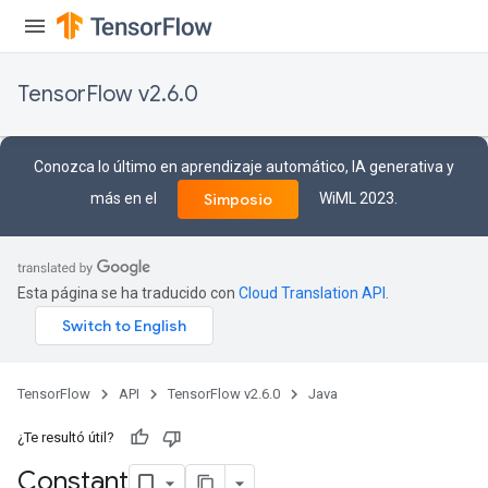
TensorFlow v2.6.0
Conozca lo último en aprendizaje automático, IA generativa y
más en el
WiML 2023.
Simposio
Esta página se ha traducido con
Cloud Translation API
.
TensorFlow
API
TensorFlow v2.6.0
Java
¿Te resultó útil?
Constant