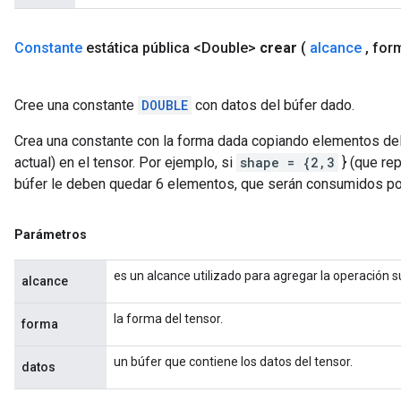
s
ersGradAccumDebug
Constante
estática pública <Double>
crear
(
alcance
,
form
atorParameters
imatorParametersGradAccumDebug
Cree una constante
DOUBLE
con datos del búfer dado.
ghtParameters
meters
Crea una constante con la forma dada copiando elementos d
ametersGradAccumDebug
actual) en el tensor. Por ejemplo, si
shape = {2,3
} (que re
adParameters
búfer le deben quedar 6 elementos, que serán consumidos po
radParametersGradAccumDebug
rameters
Parámetros
ParametersGradAccumDebug
eters
es un alcance utilizado para agregar la operación 
metersGradAccumDebug
alcance
ientDescentParameters
la forma del tensor.
dientDescentParametersGradAccumDebug
forma
un búfer que contiene los datos del tensor.
datos