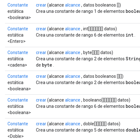
Constante
crear
(alcance
alcance
, datos booleanos [])
boole
estática
Crea una constante de rango 1 de elementos
<booleana>
Constante
crear
(alcance
alcance
, int[][][][][][] datos)
int
estática
Crea una constante de rango 6 de elementos
.
<Entero>
Constante
crear
(alcance
alcance
, byte[][][] datos)
Strin
estática
Crea una constante de rango 2 de elementos
byte
<cadena>
de
.
Constante
crear
(alcance
alcance
, datos booleanos [][])
boole
estática
Crea una constante de rango 2 de elementos
<booleana>
sGradAccumDebug
Constante
crear
(alcance
alcance
, booleano[][][][][][] datos)
rs
boole
estática
Crea una constante de rango 6 de elementos
ersGradAccumDebug
<booleana>
rs
Constante
crear
(alcance
alcance
, doble[][][][][] datos)
ersGradAccumDebug
doubl
estática
Crea una constante de rango 5 de elementos
Parameters
<Doble>