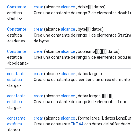
GradAccumDebug
Constante
crear
(alcance
alcance
, doble[][] datos)
doubl
estática
Crea una constante de rango 2 de elementos
rParameters
<Doble>
torParametersGradAccumDebug
Parameters
Constante
crear
(alcance
alcance
, byte[][] datos)
Strin
ters
estática
Crea una constante de rango 1 de elementos
byte
<cadena>
de
.
tersGradAccumDebug
arameters
Constante
crear
(alcance
alcance
, booleano[][][][][] datos)
ParametersGradAccumDebug
boole
estática
Crea una constante de rango 5 de elementos
meters
<booleana>
ametersGradAccumDebug
constante
crear
(alcance
alcance
, datos largos)
rs
estática
Crea una constante que contiene un único elemento
ersGradAccumDebug
<larga>
tDescentParameters
constante
crear
(alcance
alcance
, datos largos[][][][][])
ntDescentParametersGradAccumDebug
long
estática
Crea una constante de rango 5 de elementos
.
<larga>
constante
crear
(alcance
alcance
, forma larga [], datos LongBu
INT64
estática
Cree una constante
con datos del búfer dado.
<larga>