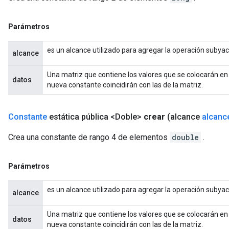
Parámetros
es un alcance utilizado para agregar la operación subya
alcance
Una matriz que contiene los valores que se colocarán en
datos
nueva constante coincidirán con las de la matriz.
Constante
estática pública <Doble>
crear
(alcance
alcanc
m
Crea una constante de rango 4 de elementos
double
.
rs
Parámetros
ersGradAccumDebug
eters
es un alcance utilizado para agregar la operación subya
metersGradAccumDebug
alcance
ters
Una matriz que contiene los valores que se colocarán en
metersGradAccumDebug
datos
nueva constante coincidirán con las de la matriz.
ropParameters