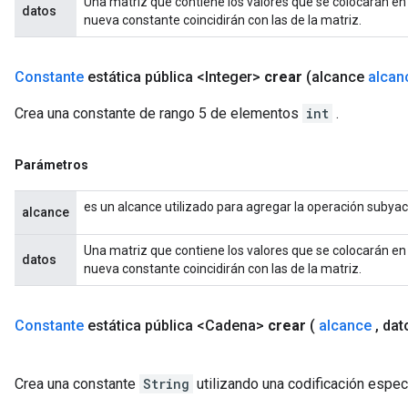
Una matriz que contiene los valores que se colocarán en
datos
nueva constante coincidirán con las de la matriz.
Constante
estática pública <Integer>
crear
(alcance
alcan
Crea una constante de rango 5 de elementos
int
.
Parámetros
es un alcance utilizado para agregar la operación subya
alcance
Una matriz que contiene los valores que se colocarán en
datos
nueva constante coincidirán con las de la matriz.
Constante
estática pública <Cadena>
crear
(
alcance
,
dat
Crea una constante
String
utilizando una codificación espec