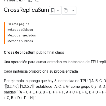
¿Te resultó útil?
Cross
Replica
Sum
En esta página
Métodos públicos
Métodos heredados
Métodos públicos
CrossReplicaSum
public final class
Una operación para sumar entradas en instancias de TPU repl
Cada instancia proporciona su propia entrada.
Por ejemplo, suponga que hay 8 instancias de TPU: "[A, B, C, D
`[[0,2,4,6], [1,3,5,7]]` establece `A, C, E, G` como grupo 0 y` B
salidas: `[A + C + E + G, B + D + F + H, A + C + E + G, B + D + F 
+ G, B + D + F + H] `.