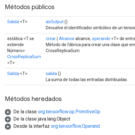
Métodos públicos
Salida
<T>
asOutput
()
Devuelve el identificador simbólico de un tensor
estática <T se
crear
(
Alcance
alcance,
operando
<T> de entr
extiende
Método de fábrica para crear una clase que e
Número>
CrossReplicaSum.
CrossReplicaSum
<T>
Salida
<T>
salida
()
La suma de todas las entradas distribuidas.
Métodos heredados
De la clase
org.tensorflow.op.PrimitiveOp
De la clase java.lang.Object
Desde la interfaz
org.tensorflow.Operand