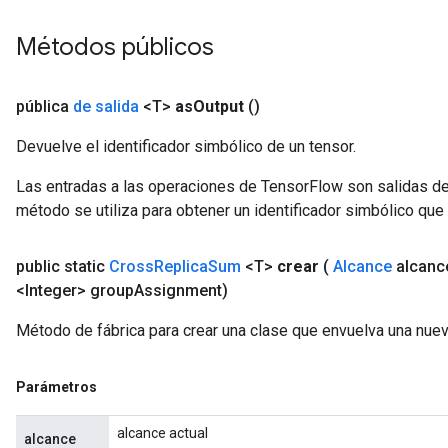
Métodos públicos
pública
de salida
<T>
as
Output
()
Devuelve el identificador simbólico de un tensor.
Las entradas a las operaciones de TensorFlow son salidas de
método se utiliza para obtener un identificador simbólico que 
public static
Cross
Replica
Sum
<T>
crear
(
Alcance
alcanc
<Integer> group
Assignment)
Batch
Método de fábrica para crear una clase que envuelva una nu
atch
Parámetros
alcance actual
alcance