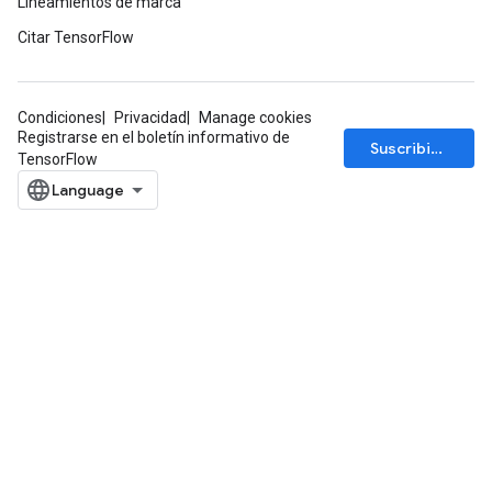
Lineamientos de marca
meters
Citar TensorFlow
ametersGradAccumDebug
rs
ersGradAccumDebug
Condiciones
Privacidad
Manage cookies
tDescentParameters
Registrarse en el boletín informativo de
Suscribirse
ntDescentParametersGradAccumDebug
TensorFlow