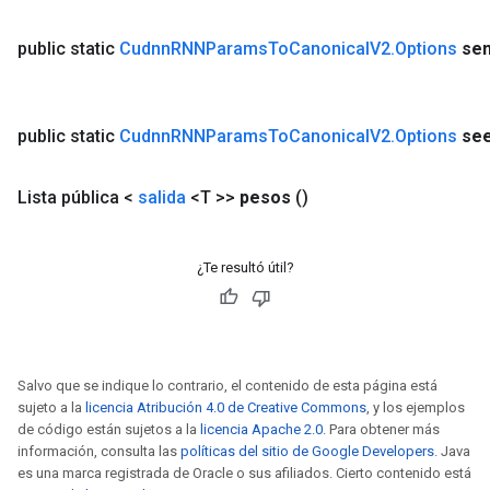
public static
Cudnn
RNNParams
To
Canonical
V2
.
Options
sem
public static
Cudnn
RNNParams
To
Canonical
V2
.
Options
se
Lista pública <
salida
<T >>
pesos
()
¿Te resultó útil?
Salvo que se indique lo contrario, el contenido de esta página está
sujeto a la
licencia Atribución 4.0 de Creative Commons
, y los ejemplos
de código están sujetos a la
licencia Apache 2.0
. Para obtener más
información, consulta las
políticas del sitio de Google Developers
. Java
es una marca registrada de Oracle o sus afiliados. Cierto contenido está