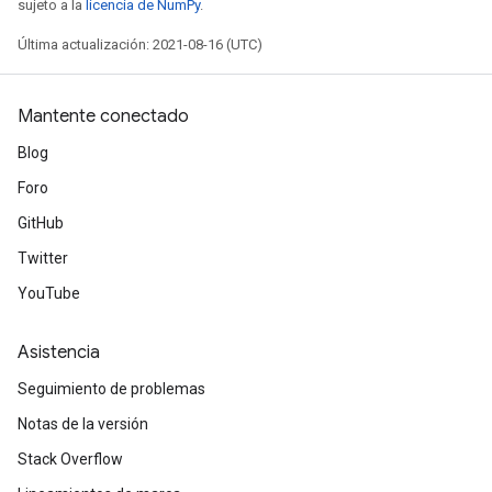
sujeto a la
licencia de NumPy
.
Última actualización: 2021-08-16 (UTC)
Mantente conectado
sGradAccumDebug
rs
Blog
ersGradAccumDebug
Foro
rs
GitHub
ersGradAccumDebug
Parameters
Twitter
YouTube
GradAccumDebug
rParameters
Asistencia
torParametersGradAccumDebug
Parameters
Seguimiento de problemas
ters
Notas de la versión
tersGradAccumDebug
Stack Overflow
arameters
ParametersGradAccumDebug