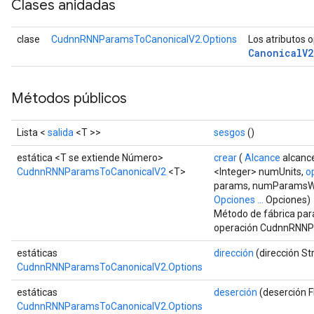
Clases anidadas
clase
CudnnRNNParamsToCanonicalV2.Options
Los atributos 
Canonical
V2
Métodos públicos
Lista <
salida
<T >>
sesgos
()
estática <T se extiende Número>
crear
(
Alcance
alcanc
CudnnRNNParamsToCanonicalV2
<T>
<Integer> numUnits,
o
Batch
params, numParamsW
Opciones ...
Opciones)
atch
Método de fábrica par
operación CudnnRNNP
estáticas
dirección
(dirección St
CudnnRNNParamsToCanonicalV2.Options
estáticas
deserción
(deserción F
CudnnRNNParamsToCanonicalV2.Options