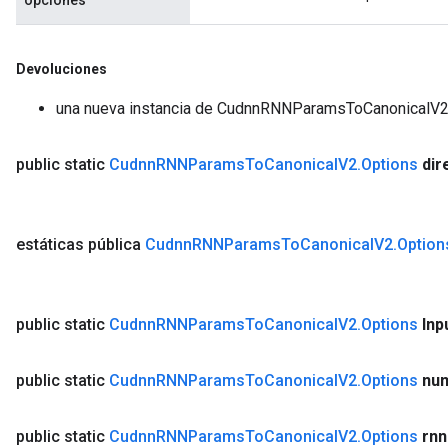
opciones
Devoluciones
una nueva instancia de CudnnRNNParamsToCanonicalV
public static
Cudnn
RNNParams
To
Canonical
V2
.
Options
dir
estáticas pública
Cudnn
RNNParams
To
Canonical
V2
.
Option
public static
Cudnn
RNNParams
To
Canonical
V2
.
Options
Inp
public static
Cudnn
RNNParams
To
Canonical
V2
.
Options
nu
public static
Cudnn
RNNParams
To
Canonical
V2
.
Options
rnn