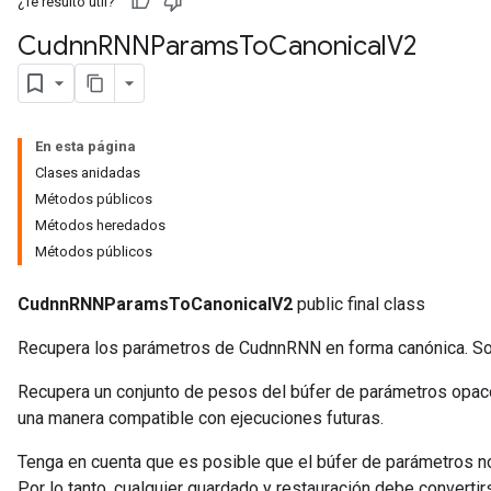
¿Te resultó útil?
Cudnn
RNNParams
To
Canonical
V2
En esta página
Clases anidadas
Métodos públicos
Métodos heredados
Métodos públicos
CudnnRNNParamsToCanonicalV2
public final class
Recupera los parámetros de CudnnRNN en forma canónica. So
Recupera un conjunto de pesos del búfer de parámetros opaco
una manera compatible con ejecuciones futuras.
Tenga en cuenta que es posible que el búfer de parámetros n
Por lo tanto, cualquier guardado y restauración debe convert