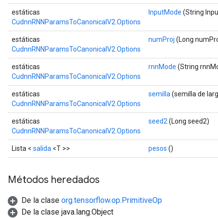
estáticas
InputMode
(String Inp
CudnnRNNParamsToCanonicalV2.Options
estáticas
numProj
(Long numPro
CudnnRNNParamsToCanonicalV2.Options
estáticas
rnnMode
(String rnnM
CudnnRNNParamsToCanonicalV2.Options
estáticas
semilla
(semilla de lar
CudnnRNNParamsToCanonicalV2.Options
estáticas
seed2
(Long seed2)
CudnnRNNParamsToCanonicalV2.Options
Lista <
salida
<T >>
pesos
()
Métodos heredados
De la clase
org.tensorflow.op.PrimitiveOp
De la clase java.lang.Object