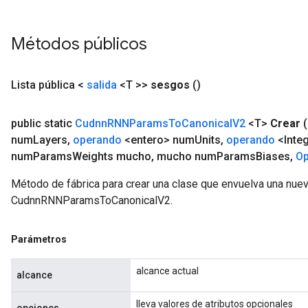
Métodos públicos
Lista pública <
salida
<T >>
sesgos
()
public static
Cudnn
RNNParams
To
Canonical
V2
<T>
Crear
num
Layers
,
operando
<entero> num
Units
,
operando
<Integ
num
Params
Weights mucho
,
mucho num
Params
Biases
,
O
Método de fábrica para crear una clase que envuelva una nue
CudnnRNNParamsToCanonicalV2.
Parámetros
alcance actual
alcance
lleva valores de atributos opcionales