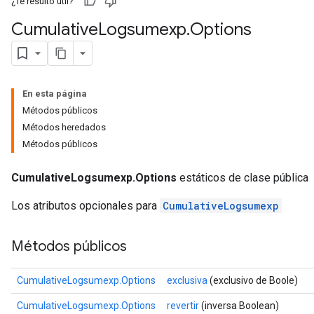
¿Te resultó útil?
Cumulative
Logsumexp
.
Options
En esta página
Métodos públicos
Métodos heredados
Métodos públicos
CumulativeLogsumexp.Options
estáticos de clase pública
Los atributos opcionales para
CumulativeLogsumexp
Métodos públicos
CumulativeLogsumexp.Options
exclusiva
(exclusivo de Boole)
CumulativeLogsumexp.Options
revertir
(inversa Boolean)