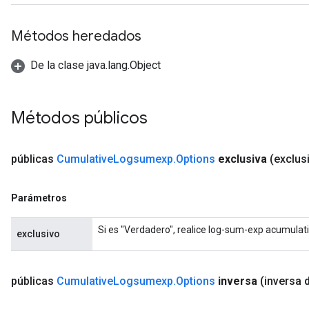
Métodos heredados
De la clase java.lang.Object
Métodos públicos
públicas
Cumulative
Logsumexp
.
Options
exclusiva
(exclus
Parámetros
Si es "Verdadero", realice log-sum-exp acumulati
exclusivo
públicas
Cumulative
Logsumexp
.
Options
inversa
(inversa 