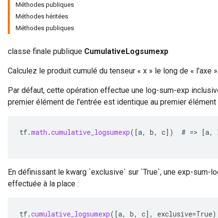
Méthodes publiques
Méthodes héritées
Méthodes publiques
classe finale publique
CumulativeLogsumexp
Calculez le produit cumulé du tenseur « x » le long de « l'axe »
Par défaut, cette opération effectue une log-sum-exp inclusive
premier élément de l'entrée est identique au premier élément d
tf
.
math
.
cumulative_logsumexp
(
[
a
,
b
,
c
]
)
#
=
>
[
a
,
En définissant le kwarg `exclusive` sur `True`, une exp-sum-
effectuée à la place :
tf
.
cumulative_logsumexp
(
[
a
,
b
,
c
]
,
exclusive
=
True
)