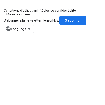
Conditions d'utilisation
Règles de confidentialité
Manage cookies
sGradAccumDebug
S’abonner
S'abonner à la newsletter TensorFlow
rs
ersGradAccumDebug
rs
ersGradAccumDebug
Parameters
GradAccumDebug
rParameters
torParametersGradAccumDebug
Parameters
ters
tersGradAccumDebug
arameters
ParametersGradAccumDebug
meters
ametersGradAccumDebug