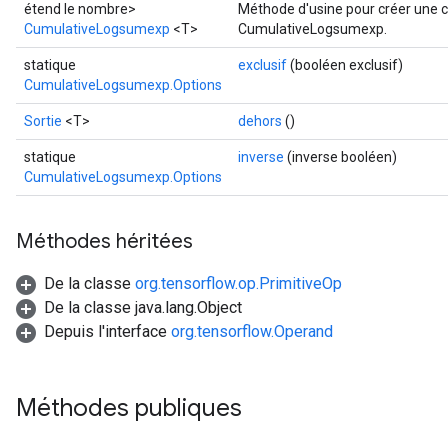
étend le nombre>
Méthode d'usine pour créer une c
CumulativeLogsumexp
<T>
CumulativeLogsumexp.
statique
exclusif
(booléen exclusif)
CumulativeLogsumexp.Options
Sortie
<T>
dehors
()
statique
inverse
(inverse booléen)
CumulativeLogsumexp.Options
Batch
Méthodes héritées
atch
De la classe
org.tensorflow.op.PrimitiveOp
De la classe java.lang.Object
Depuis l'interface
org.tensorflow.Operand
Méthodes publiques