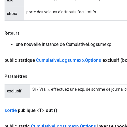
axe
porte des valeurs d'attributs facultatifs
choix
Retours
une nouvelle instance de CumulativeLogsumexp
public statique
Cumulative
Logsumexp
.
Options
exclusif
(bo
Paramètres
Si « Vrai », effectuez une exp. de somme de journal c
exclusif
sortie
publique <T>
out
()
public static
Cumulative
Logsumexp
.
Options
inverse
(bool