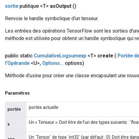
sortie
publique <T>
as
Output
()
Renvoie le handle symbolique d'un tenseur.
Les entrées des opérations TensorFlow sont les sorties d'une
méthode est utilisée pour obtenir un handle symbolique qui rep
public static
Cumulative
Logsumexp
<T>
create
(
Portée d
l'Opérande
<U>
,
Options
.
.
.
options)
Méthode d'usine pour créer une classe encapsulant une nouv
Paramètres
portée actuelle
portée
Un « Tenseur ». Doit être de l'un des types suivants : `float
x
Un `Tensor` de type `int32` (par défaut : 0). Doit être dans