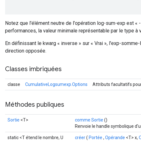
Notez que l'élément neutre de l'opération log-sum-exp est « -
performances, la valeur minimale représentable par le type à vir
En définissant le kwarg « inverse » sur « Vrai », l'exp-somme
direction opposée.
Classes imbriquées
classe
CumulativeLogsumexp.Options
Attributs facultatifs pou
Méthodes publiques
Sortie
<T>
comme Sortie
()
Renvoie le handle symbolique d'u
static <T étend le nombre, U
créer
(
Portée
,
Opérande
<T> x,