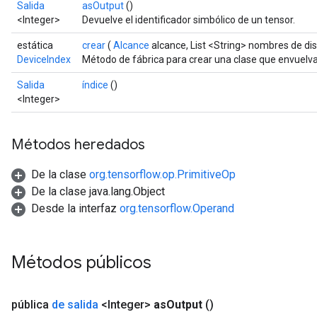
Salida
asOutput
()
<Integer>
Devuelve el identificador simbólico de un tensor.
estática
crear
(
Alcance
alcance, List <String> nombres de dis
DeviceIndex
Método de fábrica para crear una clase que envuelv
Salida
índice
()
<Integer>
Métodos heredados
De la clase
org.tensorflow.op.PrimitiveOp
De la clase java.lang.Object
Desde la interfaz
org.tensorflow.Operand
Métodos públicos
pública
de salida
<Integer>
as
Output
()