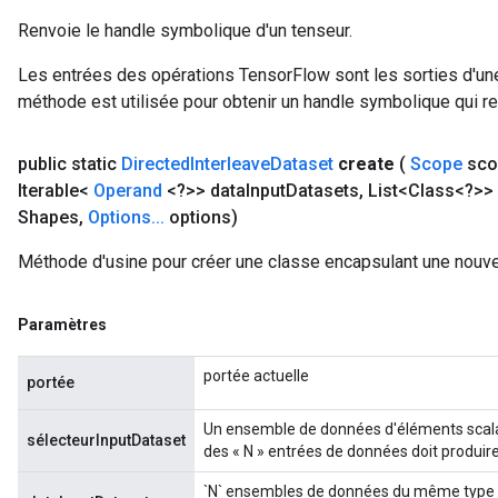
Renvoie le handle symbolique d'un tenseur.
Les entrées des opérations TensorFlow sont les sorties d'une
méthode est utilisée pour obtenir un handle symbolique qui rep
public static
Directed
Interleave
Dataset
create
(
Scope
sco
Iterable<
Operand
<?>> data
Input
Datasets
,
List<Class<?>> 
Shapes
,
Options
.
.
.
options)
Méthode d'usine pour créer une classe encapsulant une nouve
Paramètres
portée actuelle
portée
Un ensemble de données d'éléments scalai
sélecteurInputDataset
des « N » entrées de données doit produire
`N` ensembles de données du même type qu