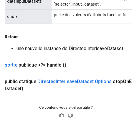
dataInputDatasets
`selector_input_dataset`.
porte des valeurs d'attributs facultatifs
choix
Retour
une nouvelle instance de DirectedInterleaveDataset
sortie
publique <?>
handle
()
public statique
Directed
Interleave
Dataset
.
Options
stop
On
E
Dataset)
Ce contenu vous a-t-il été utile ?