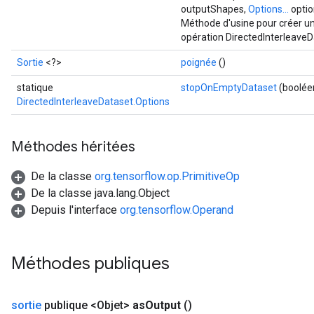
outputShapes,
Options...
optio
Méthode d'usine pour créer u
opération DirectedInterleaveD
Sortie
<?>
poignée
()
statique
stopOnEmptyDataset
(boolée
DirectedInterleaveDataset.Options
Méthodes héritées
De la classe
org.tensorflow.op.PrimitiveOp
De la classe java.lang.Object
Depuis l'interface
org.tensorflow.Operand
Méthodes publiques
sortie
publique <Objet>
as
Output
()