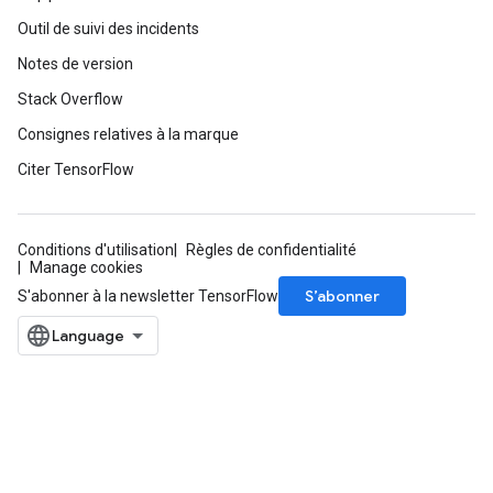
Outil de suivi des incidents
Notes de version
Stack Overflow
Consignes relatives à la marque
Citer TensorFlow
Conditions d'utilisation
Règles de confidentialité
sGradAccumDebug
Manage cookies
rs
S’abonner
S'abonner à la newsletter TensorFlow
ersGradAccumDebug
rs
ersGradAccumDebug
Parameters
GradAccumDebug
rParameters