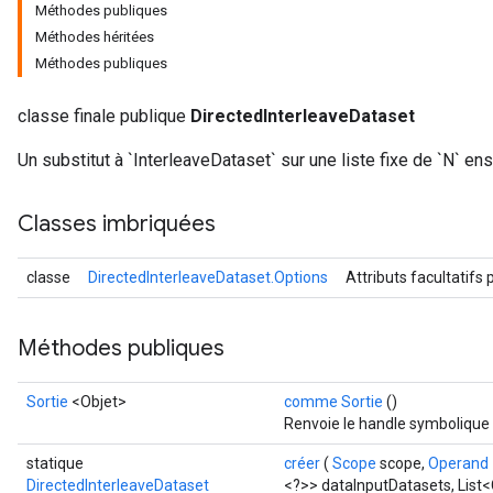
Méthodes publiques
Méthodes héritées
Méthodes publiques
classe finale publique
DirectedInterleaveDataset
Un substitut à `InterleaveDataset` sur une liste fixe de `N` 
Classes imbriquées
classe
DirectedInterleaveDataset.Options
Attributs facultatifs
Méthodes publiques
Sortie
<Objet>
comme Sortie
()
Batch
Renvoie le handle symbolique 
statique
créer
(
Scope
scope,
Operand
atch
DirectedInterleaveDataset
<?>> dataInputDatasets, List