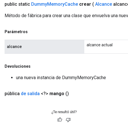
public static
Dummy
Memory
Cache
crear
(
Alcance
alcanc
Método de fábrica para crear una clase que envuelva una 
Parámetros
alcance actual
alcance
Devoluciones
una nueva instancia de DummyMemoryCache
pública
de salida
<?>
mango
()
¿Te resultó útil?