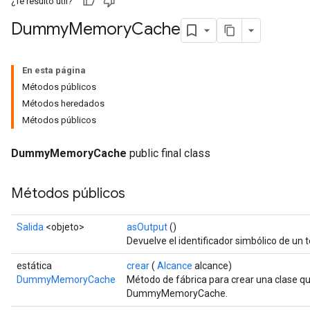
¿Te resultó útil?
Dummy
Memory
Cache
En esta página
Métodos públicos
Métodos heredados
Métodos públicos
DummyMemoryCache
public final class
Métodos públicos
Batch
Salida
<objeto>
asOutput
()
atch
Devuelve el identificador simbólico de un t
estática
crear
(
Alcance
alcance)
DummyMemoryCache
Método de fábrica para crear una clase q
DummyMemoryCache.