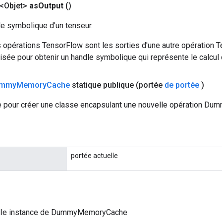
<Objet>
as
Output
()
le symbolique d'un tenseur.
 opérations TensorFlow sont les sorties d'une autre opération T
isée pour obtenir un handle symbolique qui représente le calcul d
mmy
Memory
Cache
statique publique
(portée
de portée
)
 pour créer une classe encapsulant une nouvelle opération D
portée actuelle
lle instance de DummyMemoryCache