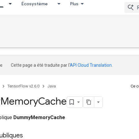
Écosystème
Plus
Cette page a été traduite par l'
API Cloud Translation
.
TensorFlow v2.6.0
Java
Ce co
y
Memory
Cache
ublique
DummyMemoryCache
ubliques