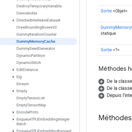
Destroy
Temporary
Variable
Sortie
<Objet>
Device
Index
Directed
Interleave
Dataset
DummyMemory
Draw
Bounding
Boxes
V2
statique
Dummy
Iteration
Counter
Dummy
Memory
Cache
Dummy
Seed
Generator
Sortie
<?>
Dynamic
Partition
Dynamic
Stitch
Méthodes h
Edit
Distance
Eig
De la class
Einsum
De la classe
Empty
Depuis l'int
Empty
Tensor
List
Empty
Tensor
Map
Encode
Proto
Méthodes 
Enqueue
TPUEmbedding
Integer
Batch
Enqueue
TPUEmbedding
Ragged