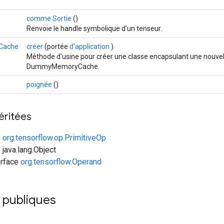
comme Sortie
()
Renvoie le handle symbolique d'un tenseur.
Cache
créer
(portée
d'application
)
Méthode d'usine pour créer une classe encapsulant une nouvel
DummyMemoryCache.
poignée
()
éritées
e
org.tensorflow.op.PrimitiveOp
 java.lang.Object
erface
org.tensorflow.Operand
publiques