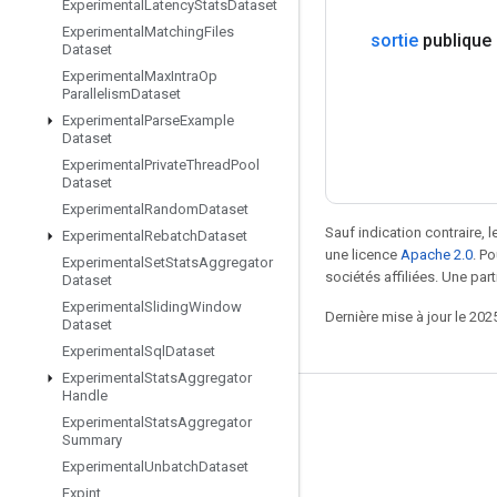
Experimental
Latency
Stats
Dataset
Experimental
Matching
Files
sortie
publique
Dataset
Experimental
Max
Intra
Op
Parallelism
Dataset
Experimental
Parse
Example
Dataset
Experimental
Private
Thread
Pool
Dataset
Experimental
Random
Dataset
Sauf indication contraire, 
Experimental
Rebatch
Dataset
une licence
Apache 2.0
. P
Experimental
Set
Stats
Aggregator
sociétés affiliées. Une part
Dataset
Experimental
Sliding
Window
Dernière mise à jour le 202
Dataset
Experimental
Sql
Dataset
Experimental
Stats
Aggregator
Handle
Rester connecté
Experimental
Stats
Aggregator
Summary
Blog
Experimental
Unbatch
Dataset
Forum
Expint