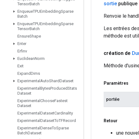
sortie
publique 
Tensor
Batch
Enqueue
TPUEmbedding
Sparse
Renvoie le hand
Batch
Enqueue
TPUEmbedding
Sparse
Les entrées des
Tensor
Batch
méthode est util
Ensure
Shape
Enter
Erfinv
création de
Du
Euclidean
Norm
Méthode d'usine
Exit
Expand
Dims
Experimental
Auto
Shard
Dataset
Paramètres
Experimental
Bytes
Produced
Stats
Dataset
portée
Experimental
Choose
Fastest
Dataset
Experimental
Dataset
Cardinality
Retour
Experimental
Dataset
To
TFRecord
Experimental
Dense
To
Sparse
une nouve
Batch
Dataset