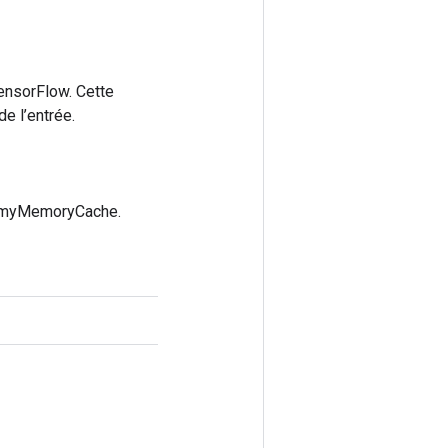
ensorFlow. Cette
e l’entrée.
ummyMemoryCache.