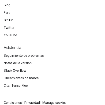
Blog
Foro
sGradAccumDebug
rs
GitHub
ersGradAccumDebug
Twitter
rs
YouTube
ersGradAccumDebug
Parameters
Asistencia
GradAccumDebug
Seguimiento de problemas
rParameters
Notas de la versión
torParametersGradAccumDebug
Parameters
Stack Overflow
ters
Lineamientos de marca
tersGradAccumDebug
Citar TensorFlow
arameters
ParametersGradAccumDebug
meters
Condiciones
Privacidad
Manage cookies
ametersGradAccumDebug