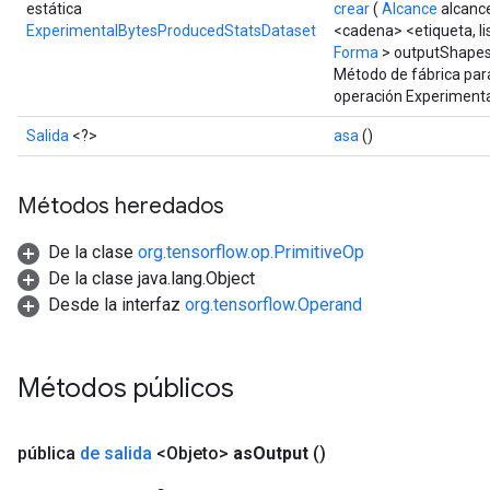
estática
crear
(
Alcance
alcanc
ExperimentalBytesProducedStatsDataset
<cadena> <etiqueta, li
Forma
> outputShapes
Método de fábrica par
operación Experiment
Salida
<?>
asa
()
Métodos heredados
De la clase
org.tensorflow.op.PrimitiveOp
De la clase java.lang.Object
Desde la interfaz
org.tensorflow.Operand
Métodos públicos
pública
de salida
<Objeto>
as
Output
()