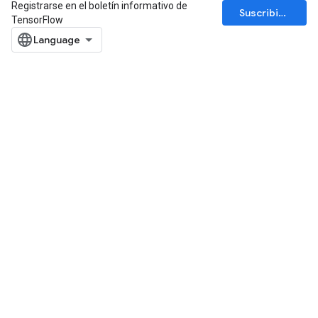
Registrarse en el boletín informativo de
rs
Suscribirse
TensorFlow
ersGradAccumDebug
tDescentParameters
ntDescentParametersGradAccumDebug