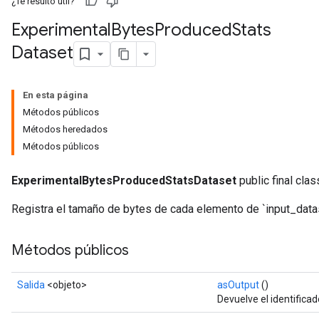
¿Te resultó útil?
Experimental
Bytes
Produced
Stats
Dataset
En esta página
Métodos públicos
Métodos heredados
Métodos públicos
ExperimentalBytesProducedStatsDataset
public final clas
Registra el tamaño de bytes de cada elemento de `input_data
Métodos públicos
Salida
<objeto>
asOutput
()
Devuelve el identificad