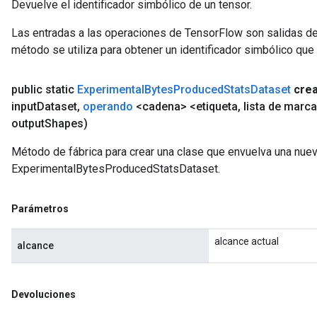
Devuelve el identificador simbólico de un tensor.
Las entradas a las operaciones de TensorFlow son salidas de
método se utiliza para obtener un identificador simbólico que 
public static
Experimental
Bytes
Produced
Stats
Dataset
cre
input
Dataset
,
operando
<cadena> <etiqueta
,
lista de marca
output
Shapes)
Método de fábrica para crear una clase que envuelva una nue
ExperimentalBytesProducedStatsDataset.
Parámetros
alcance actual
alcance
Devoluciones