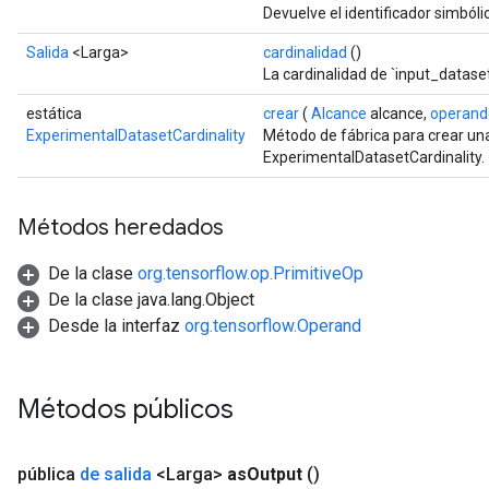
Devuelve el identificador simbóli
Salida
<Larga>
cardinalidad
()
La cardinalidad de `input_dataset
estática
crear
(
Alcance
alcance,
operand
ExperimentalDatasetCardinality
Método de fábrica para crear un
ExperimentalDatasetCardinality.
Métodos heredados
De la clase
org.tensorflow.op.PrimitiveOp
De la clase java.lang.Object
Desde la interfaz
org.tensorflow.Operand
Métodos públicos
pública
de salida
<Larga>
as
Output
()