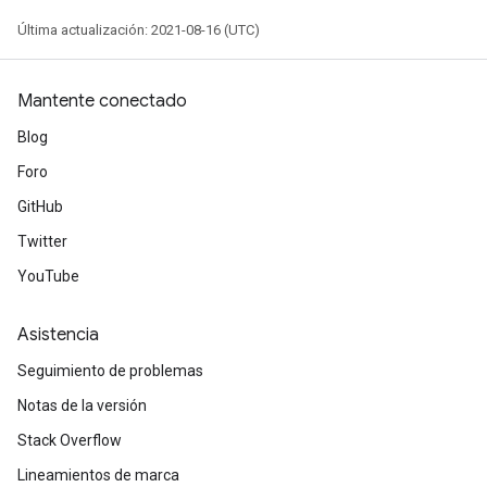
rs
Última actualización: 2021-08-16 (UTC)
ersGradAccumDebug
rs
ersGradAccumDebug
Mantente conectado
Parameters
Blog
GradAccumDebug
Foro
rParameters
GitHub
torParametersGradAccumDebug
Twitter
Parameters
ters
YouTube
tersGradAccumDebug
arameters
Asistencia
ParametersGradAccumDebug
Seguimiento de problemas
meters
ametersGradAccumDebug
Notas de la versión
rs
Stack Overflow
ersGradAccumDebug
Lineamientos de marca
tDescentParameters