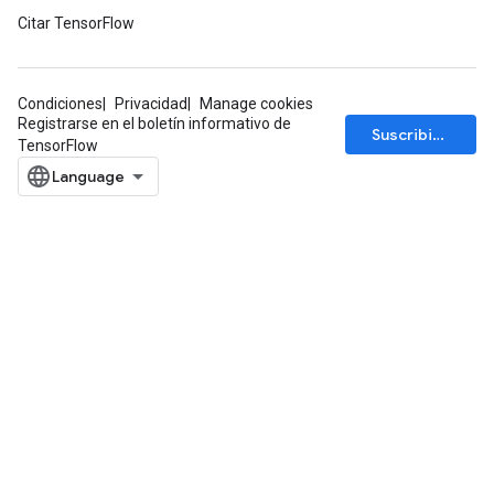
ntDescentParametersGradAccumDebug
Citar TensorFlow
Condiciones
Privacidad
Manage cookies
Registrarse en el boletín informativo de
Suscribirse
TensorFlow