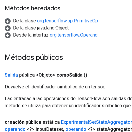
Métodos heredados
De la clase
org.tensorflow.op.PrimitiveOp
De la clase java.lang.Object
Desde la interfaz
org.tensorflow.Operand
Métodos públicos
Salida
pública <Objeto>
como
Salida
()
Devuelve el identificador simbólico de un tensor.
Las entradas a las operaciones de TensorFlow son salidas de
método se utiliza para obtener un identificador simbólico que 
creación
pública estática
Experimental
Set
Stats
Aggregato
operando
<?> input
Dataset
,
operando
<?> stats
Aggregator