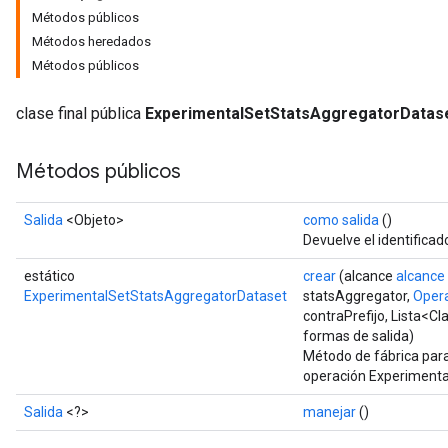
Métodos públicos
Métodos heredados
Métodos públicos
clase final pública
ExperimentalSetStatsAggregatorDatas
Métodos públicos
Salida
<Objeto>
como salida
()
Devuelve el identificad
estático
crear
(alcance
alcance
ExperimentalSetStatsAggregatorDataset
statsAggregator,
Oper
contraPrefijo, Lista<Cl
formas de salida)
Método de fábrica par
operación Experiment
Salida
<?>
manejar
()