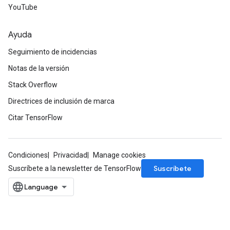
ParametersGradAccumDebug
YouTube
meters
ametersGradAccumDebug
Ayuda
rs
Seguimiento de incidencias
ersGradAccumDebug
tDescentParameters
Notas de la versión
ntDescentParametersGradAccumDebug
Stack Overflow
Directrices de inclusión de marca
Citar TensorFlow
Condiciones
Privacidad
Manage cookies
Suscríbete
Suscríbete a la newsletter de TensorFlow