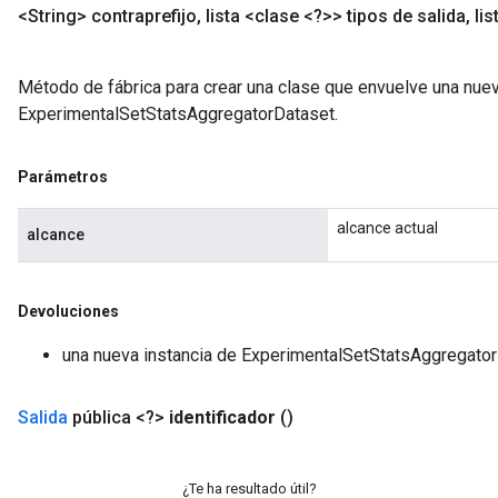
<String> contraprefijo
,
lista <clase <?>> tipos de salida
,
lis
Método de fábrica para crear una clase que envuelve una nue
ExperimentalSetStatsAggregatorDataset.
Parámetros
alcance actual
alcance
Devoluciones
una nueva instancia de ExperimentalSetStatsAggregato
Salida
pública <?>
identificador
()
¿Te ha resultado útil?