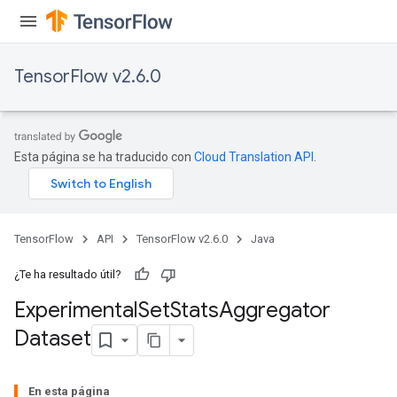
TensorFlow v2.6.0
Esta página se ha traducido con
Cloud Translation API
.
TensorFlow
API
TensorFlow v2.6.0
Java
¿Te ha resultado útil?
Experimental
Set
Stats
Aggregator
Dataset
En esta página