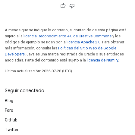
A menos que se indique lo contrario, el contenido de esta página está
sGradAccumDebug
sujeto a la
licencia Reconocimiento 4.0 de Creative Commons
y los
códigos de ejemplo se rigen por la
licencia Apache 2.0
. Para obtener
rs
más información, consulta las
Políticas del Sitio Web de Google
ersGradAccumDebug
Developers
. Java es una marca registrada de Oracle o sus entidades
rs
asociadas. Parte del contenido está sujeto a la
licencia de NumPy
.
ersGradAccumDebug
Última actualización: 2025-07-28 (UTC).
Parameters
GradAccumDebug
Seguir conectado
rParameters
Blog
torParametersGradAccumDebug
Parameters
Foro
ters
GitHub
tersGradAccumDebug
Twitter
arameters