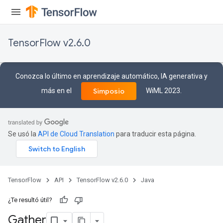
TensorFlow v2.6.0
Conozca lo último en aprendizaje automático, IA generativa y
más en el
WiML 2023.
Simposio
Se usó la
API de Cloud Translation
para traducir esta página.
TensorFlow
API
TensorFlow v2.6.0
Java
¿Te resultó útil?
Gather