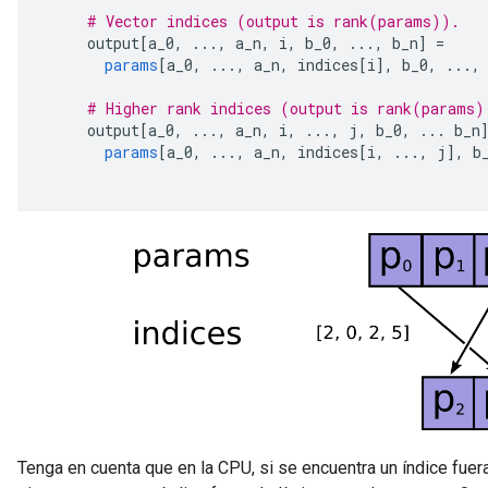
# Vector indices (output is rank(params)).
     output
[
a_0
,
...,
 a_n
,
 i
,
 b_0
,
...,
 b_n
]
=
params
[
a_0
,
...,
 a_n
,
 indices
[
i
],
 b_0
,
...,
# Higher rank indices (output is rank(params)
     output
[
a_0
,
...,
 a_n
,
 i
,
...,
 j
,
 b_0
,
...
 b_n
params
[
a_0
,
...,
 a_n
,
 indices
[
i
,
...,
 j
],
 b
Tenga en cuenta que en la CPU, si se encuentra un índice fuera