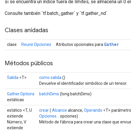
si se encuentra un índice fuera de límites, se almacena un 0 e
Consulte también `tf.batch_gather` y `tf.gather_nd`.
Clases anidadas
sGradAccumDebug
rs
Gather
clase
Reunir.Opciones
Atributos opcionales para
ersGradAccumDebug
rs
Métodos públicos
ersGradAccumDebug
Parameters
Salida
<T>
como salida
()
Devuelve el identificador simbólico de un tensor.
GradAccumDebug
rParameters
Gather.Options
batchDims
(long batchDims)
torParametersGradAccumDebug
estáticas
Parameters
estático <T, U
crear
(
Alcance
alcance,
Operando
<T> parámetro
ters
extiende
Opciones...
opciones)
tersGradAccumDebug
Número, V
Método de fábrica para crear una clase que envu
arameters
extiende