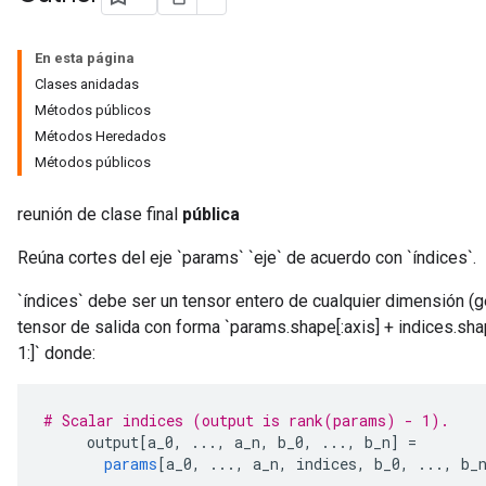
En esta página
Clases anidadas
Métodos públicos
Métodos Heredados
Métodos públicos
reunión de clase final
pública
Reúna cortes del eje `params` `eje` de acuerdo con `índices`.
`índices` debe ser un tensor entero de cualquier dimensión (g
tensor de salida con forma `params.shape[:axis] + indices.sh
1:]` donde:
# Scalar indices (output is rank(params) - 1).
     output
[
a_0
,
...,
 a_n
,
 b_0
,
...,
 b_n
]
=
params
[
a_0
,
...,
 a_n
,
 indices
,
 b_0
,
...,
 b_