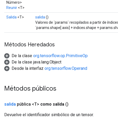
ParametersGradAccumDebug
Número>
Reunir
<T>
meters
ametersGradAccumDebug
Salida
<T>
salida
()
rs
Valores de `params` recopilados a partir de índice
ersGradAccumDebug
`params.shape[:axis] + indices.shape + params.shap
tDescentParameters
ntDescentParametersGradAccumDebug
Métodos Heredados
De la clase
org.tensorflow.op.PrimitiveOp
De la clase java.lang.Object
Desde la interfaz
org.tensorflow.Operand
Métodos públicos
salida
pública <T>
como salida
()
Devuelve el identificador simbólico de un tensor.