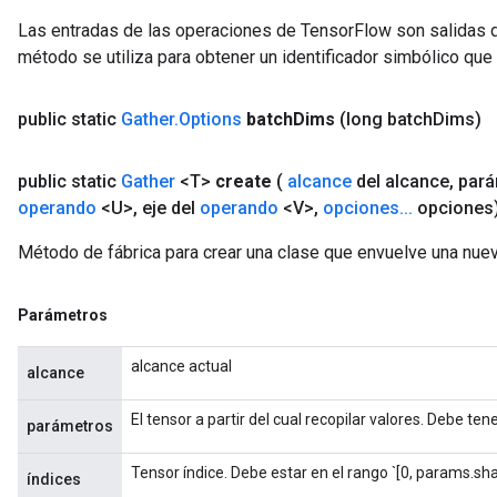
Las entradas de las operaciones de TensorFlow son salidas d
método se utiliza para obtener un identificador simbólico que 
public static
Gather
.
Options
batch
Dims
(long batch
Dims)
public static
Gather
<T>
create
(
alcance
del alcance
,
pará
operando
<U>
,
eje del
operando
<V>
,
opciones
.
.
.
opciones
Método de fábrica para crear una clase que envuelve una nuev
Parámetros
alcance actual
alcance
El tensor a partir del cual recopilar valores. Debe ten
parámetros
Tensor índice. Debe estar en el rango `[0, params.sha
índices