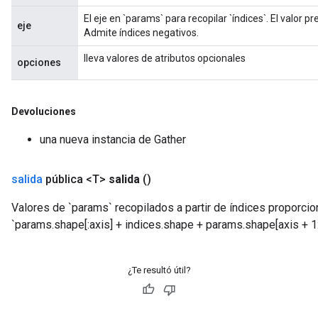
El eje en `params` para recopilar `índices`. El valor
eje
Admite índices negativos.
lleva valores de atributos opcionales
opciones
Devoluciones
una nueva instancia de Gather
salida
pública <T>
salida
()
Valores de `params` recopilados a partir de índices proporcio
`params.shape[:axis] + indices.shape + params.shape[axis + 1:
¿Te resultó útil?