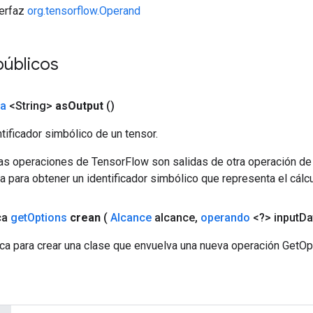
terfaz
org.tensorflow.Operand
úblicos
da
<String>
as
Output
()
tificador simbólico de un tensor.
las operaciones de TensorFlow son salidas de otra operación de
a para obtener un identificador simbólico que representa el cálcu
ca
get
Options
crean
(
Alcance
alcance
,
operando
<?> input
Da
ca para crear una clase que envuelva una nueva operación GetOp