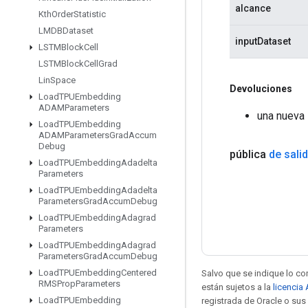
alcance
Kth
Order
Statistic
LMDBDataset
inputDataset
LSTMBlock
Cell
LSTMBlock
Cell
Grad
Lin
Space
Devoluciones
Load
TPUEmbedding
ADAMParameters
una nueva 
Load
TPUEmbedding
ADAMParameters
Grad
Accum
Debug
pública
de sali
Load
TPUEmbedding
Adadelta
Parameters
Load
TPUEmbedding
Adadelta
Parameters
Grad
Accum
Debug
Load
TPUEmbedding
Adagrad
Parameters
Load
TPUEmbedding
Adagrad
Parameters
Grad
Accum
Debug
Load
TPUEmbedding
Centered
Salvo que se indique lo con
RMSProp
Parameters
están sujetos a la
licencia
Load
TPUEmbedding
registrada de Oracle o sus 