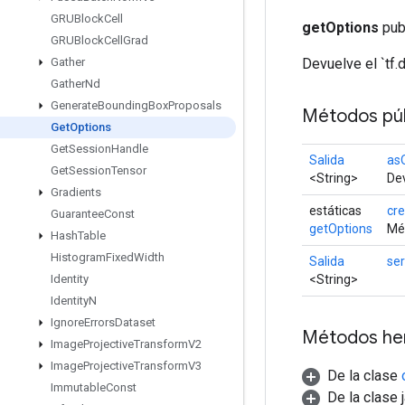
GRUBlock
Cell
getOptions
publ
GRUBlock
Cell
Grad
Devuelve el `tf.
Gather
Gather
Nd
Generate
Bounding
Box
Proposals
Métodos púb
Get
Options
Get
Session
Handle
Salida
as
Get
Session
Tensor
<String>
Dev
Gradients
estáticas
cre
Guarantee
Const
getOptions
Mét
Hash
Table
Histogram
Fixed
Width
Salida
ser
<String>
Identity
Identity
N
Ignore
Errors
Dataset
Métodos he
Image
Projective
Transform
V2
Image
Projective
Transform
V3
De la clase
Immutable
Const
De la clase 