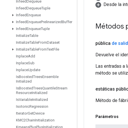
Infeed
Dequeue
Desde la in
Infeed
Dequeue
Tuple
Infeed
Enqueue
Infeed
Enqueue
Prelinearized
Buffer
Métodos p
Infeed
Enqueue
Tuple
Initialize
Table
Initialize
Table
From
Dataset
pública
de sali
Initialize
Table
From
Text
File
Devuelve el iden
Inplace
Add
Inplace
Sub
Las entradas a 
Inplace
Update
método se utiliz
Is
Boosted
Trees
Ensemble
Initialized
Is
Boosted
Trees
Quantile
Stream
estáticas públi
Resource
Initialized
Is
Variable
Initialized
Método de fábri
Isotonic
Regression
Iterator
Get
Device
Parámetros
KMC2Chain
Initialization
Kmeans
Plus
Plus
Initialization