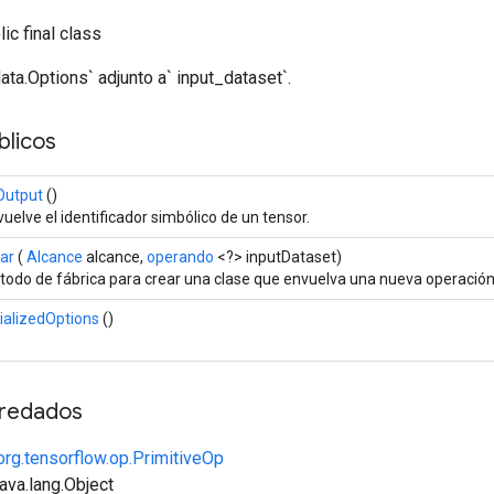
ic final class
data.Options` adjunto a` input_dataset`.
licos
Output
()
uelve el identificador simbólico de un tensor.
ar
(
Alcance
alcance,
operando
<?> inputDataset)
odo de fábrica para crear una clase que envuelva una nueva operación
ializedOptions
()
redados
org.tensorflow.op.PrimitiveOp
java.lang.Object