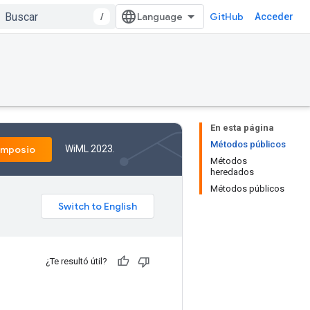
/
GitHub
Acceder
En esta página
Métodos públicos
WiML 2023.
imposio
Métodos
heredados
Métodos públicos
¿Te resultó útil?