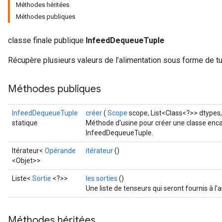
Méthodes héritées
Méthodes publiques
classe finale publique
InfeedDequeueTuple
Récupère plusieurs valeurs de l’alimentation sous forme de t
Méthodes publiques
InfeedDequeueTuple
créer
(
Scope
scope, List<Class<?>> dtypes,
statique
Méthode d'usine pour créer une classe enca
InfeedDequeueTuple.
Itérateur<
Opérande
itérateur
()
<Objet>>
Liste<
Sortie
<?>>
les sorties
()
Une liste de tenseurs qui seront fournis à l
Méthodes héritées