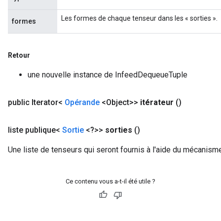
ParametersGradAccumDebug
Les formes de chaque tenseur dans les « sorties ».
formes
meters
ametersGradAccumDebug
rs
Retour
ersGradAccumDebug
tDescentParameters
une nouvelle instance de InfeedDequeueTuple
ntDescentParametersGradAccumDebug
public Iterator<
Opérande
<Object>>
itérateur
()
liste publique<
Sortie
<?>>
sorties
()
Une liste de tenseurs qui seront fournis à l'aide du mécanisme
Ce contenu vous a-t-il été utile ?