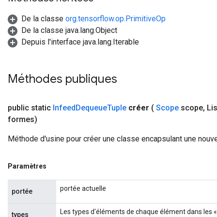
De la classe
org.tensorflow.op.PrimitiveOp
De la classe java.lang.Object
Depuis l'interface java.lang.Iterable
sGradAccumDebug
Méthodes publiques
rs
ersGradAccumDebug
rs
public static
Infeed
Dequeue
Tuple
créer
(
Scope
scope
,
Lis
ersGradAccumDebug
formes)
Parameters
Méthode d'usine pour créer une classe encapsulant une nouv
GradAccumDebug
rParameters
Paramètres
torParametersGradAccumDebug
Parameters
portée actuelle
portée
ters
tersGradAccumDebug
Les types d'éléments de chaque élément dans les « 
types
arameters