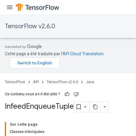
TensorFlow v2.6.0
Cette page a été traduite par l'
API Cloud Translation
.
TensorFlow
API
TensorFlow v2.6.0
Java
Ce contenu vous a-t-il été utile ?
Infeed
Enqueue
Tuple
Sur cette page
Classes imbriquées