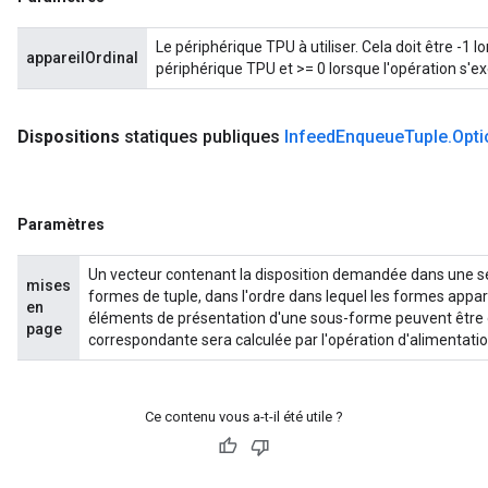
Le périphérique TPU à utiliser. Cela doit être -1 
appareilOrdinal
périphérique TPU et >= 0 lorsque l'opération s'e
Dispositions
statiques publiques
Infeed
Enqueue
Tuple
.
Opti
Paramètres
Un vecteur contenant la disposition demandée dans une s
mises
formes de tuple, dans l'ordre dans lequel les formes appar
en
éléments de présentation d'une sous-forme peuvent être dé
page
correspondante sera calculée par l'opération d'alimentatio
Ce contenu vous a-t-il été utile ?