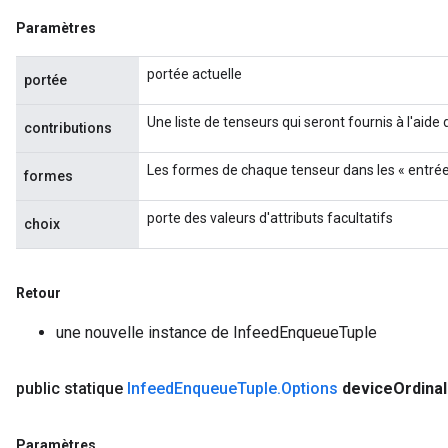
ametersGradAccumDebug
Paramètres
rs
ersGradAccumDebug
portée actuelle
portée
tDescentParameters
ntDescentParametersGradAccumDebug
Une liste de tenseurs qui seront fournis à l'aid
contributions
Les formes de chaque tenseur dans les « entrée
formes
porte des valeurs d'attributs facultatifs
choix
Retour
une nouvelle instance de InfeedEnqueueTuple
public statique
Infeed
Enqueue
Tuple
.
Options
device
Ordinal
Paramètres