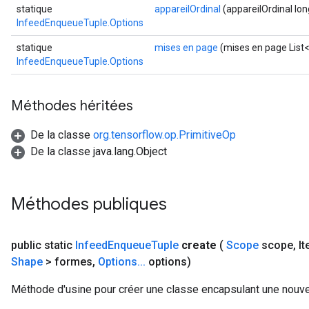
statique
appareilOrdinal
(appareilOrdinal lon
InfeedEnqueueTuple.Options
statique
mises en page
(mises en page List
sGradAccumDebug
InfeedEnqueueTuple.Options
rs
ersGradAccumDebug
Méthodes héritées
rs
ersGradAccumDebug
De la classe
org.tensorflow.op.PrimitiveOp
Parameters
De la classe java.lang.Object
GradAccumDebug
rParameters
Méthodes publiques
torParametersGradAccumDebug
Parameters
ters
public static
Infeed
Enqueue
Tuple
create
(
Scope
scope
,
It
tersGradAccumDebug
Shape
> formes
,
Options
.
.
.
options)
arameters
Méthode d'usine pour créer une classe encapsulant une nouve
ParametersGradAccumDebug
meters