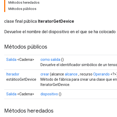
Métodos heredados
Métodos públicos
clase final pública
IteratorGetDevice
Devuelve el nombre del dispositivo en el que se ha colocado e
Métodos públicos
sGradAccumDebug
Salida
<Cadena>
como salida
()
rs
Devuelve el identificador simbólico de un tenso
ersGradAccumDebug
Iterador
crear
(alcance
alcance
, recurso
Operando
<?>
rs
estáticoGetDevice
Método de fábrica para crear una clase que e
ersGradAccumDebug
IteratorGetDevice.
Parameters
Salida
<Cadena>
dispositivo
()
GradAccumDebug
rParameters
Métodos heredados
torParametersGradAccumDebug