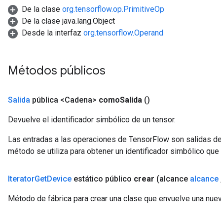
Parameters
De la clase
org.tensorflow.op.PrimitiveOp
ters
De la clase java.lang.Object
tersGradAccumDebug
Desde la interfaz
org.tensorflow.Operand
arameters
ParametersGradAccumDebug
meters
Métodos públicos
ametersGradAccumDebug
rs
ersGradAccumDebug
Salida
pública <Cadena>
como
Salida
()
tDescentParameters
Devuelve el identificador simbólico de un tensor.
ntDescentParametersGradAccumDebug
Las entradas a las operaciones de TensorFlow son salidas de
método se utiliza para obtener un identificador simbólico que 
Iterator
Get
Device
estático público
crear
(alcance
alcance
Método de fábrica para crear una clase que envuelve una nuev