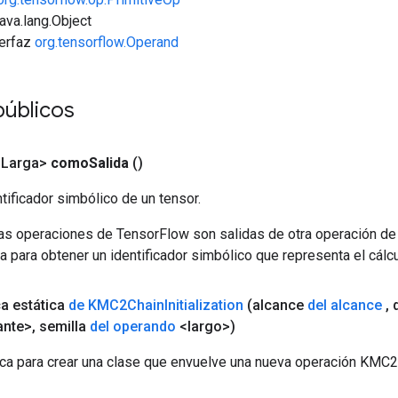
java.lang.Object
terfaz
org.tensorflow.Operand
úblicos
<Larga>
como
Salida
()
tificador simbólico de un tensor.
las operaciones de TensorFlow son salidas de otra operación de
a para obtener un identificador simbólico que representa el cálcu
ca estática
de KMC2Chain
Initialization
(alcance
del alcance
,
d
ante>
,
semilla
del operando
<largo>)
ca para crear una clase que envuelve una nueva operación KMC2Ch