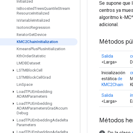
Initialized
Se supone que l
Is
Boosted
Trees
Quantile
Stream
centros ya mues
Resource
Initialized
algoritmo k-MC^
Is
Variable
Initialized
adicional.
Isotonic
Regression
Iterator
Get
Device
Métodos púb
KMC2Chain
Initialization
Kmeans
Plus
Plus
Initialization
Salida
c
Kth
Order
Statistic
<Larga>
D
LMDBDataset
LSTMBlock
Cell
Inicialización
c
LSTMBlock
Cell
Grad
estática
de
M
KMC2Chain
K
Lin
Space
Load
TPUEmbedding
Salida
í
ADAMParameters
<Larga>
E
Load
TPUEmbedding
ADAMParameters
Grad
Accum
Debug
Métodos he
Load
TPUEmbedding
Adadelta
Parameters
Load
TPUEmbedding
Adadelta
De la clase