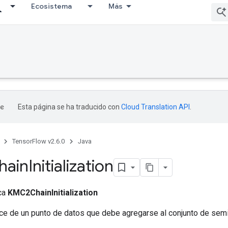
Ecosistema
Más
Esta página se ha traducido con
Cloud Translation API
.
TensorFlow v2.6.0
Java
ain
Initialization
ica
KMC2ChainInitialization
ice de un punto de datos que debe agregarse al conjunto de semi