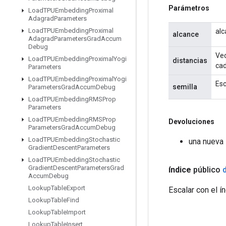
Parámetros
Load
TPUEmbedding
Proximal
Adagrad
Parameters
Load
TPUEmbedding
Proximal
alc
alcance
Adagrad
Parameters
Grad
Accum
Debug
Vec
Load
TPUEmbedding
Proximal
Yogi
distancias
cad
Parameters
Load
TPUEmbedding
Proximal
Yogi
Esc
semilla
Parameters
Grad
Accum
Debug
Load
TPUEmbedding
RMSProp
Parameters
Load
TPUEmbedding
RMSProp
Devoluciones
Parameters
Grad
Accum
Debug
Load
TPUEmbedding
Stochastic
una nueva 
Gradient
Descent
Parameters
Load
TPUEmbedding
Stochastic
Gradient
Descent
Parameters
Grad
índice
público
Accum
Debug
Lookup
Table
Export
Escalar con el í
Lookup
Table
Find
Lookup
Table
Import
Lookup
Table
Insert