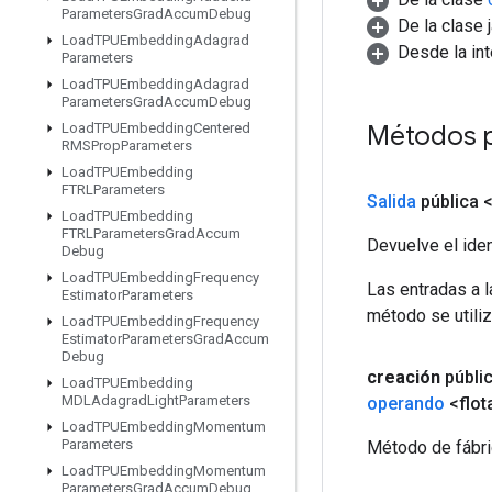
Parameters
Grad
Accum
Debug
De la clase 
Load
TPUEmbedding
Adagrad
Desde la in
Parameters
Load
TPUEmbedding
Adagrad
Parameters
Grad
Accum
Debug
Métodos p
Load
TPUEmbedding
Centered
RMSProp
Parameters
Load
TPUEmbedding
FTRLParameters
Salida
pública 
Load
TPUEmbedding
FTRLParameters
Grad
Accum
Devuelve el iden
Debug
Load
TPUEmbedding
Frequency
Las entradas a 
Estimator
Parameters
método se utiliz
Load
TPUEmbedding
Frequency
Estimator
Parameters
Grad
Accum
Debug
creación
públi
Load
TPUEmbedding
MDLAdagrad
Light
Parameters
operando
<flot
Load
TPUEmbedding
Momentum
Parameters
Método de fábri
Load
TPUEmbedding
Momentum
Parameters
Grad
Accum
Debug