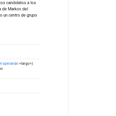
tos candidatos a los
na de Markov del
o un centro de grupo
el operando
<largo>)
ón