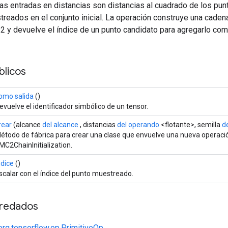
as entradas en distancias son distancias al cuadrado de los pun
treados en el conjunto inicial. La operación construye una cade
2 y devuelve el índice de un punto candidato para agregarlo com
licos
omo salida
()
evuelve el identificador simbólico de un tensor.
rear
(alcance
del alcance
, distancias
del operando
<flotante>, semilla
d
étodo de fábrica para crear una clase que envuelve una nueva operaci
MC2ChainInitialization.
ndice
()
scalar con el índice del punto muestreado.
redados
org.tensorflow.op.PrimitiveOp